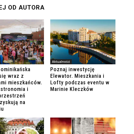
EJ OD AUTORA
Aktualności
Dominikańska
Poznaj inwestycję
się wraz z
Elewator. Mieszkania i
ami mieszkańców.
Lofty podczas eventu w
stronomia i
Marinie Kleczków
przestrzeń
zyskują na
iu