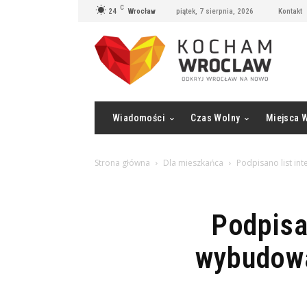
C
24
Wrocław
piątek, 7 sierpnia, 2026
Kontakt
Wiadomości
Czas Wolny
Miejsca 
Strona główna
Dla mieszkańca
Podpisano list in
Podpisa
wybudowa