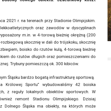
a 2021 r. na terenach przy Stadionie Olimpijskim.
 lekkoatletycznych oraz zawodów w dyscyplinach
wyposażony m.in. w 4-torową bieżnię okrężną (200
2-rozbiegową skocznię w dali do trójskoku, skocznię
zbiegiem, boisko do rzutów kulą, 4-torową bieżnię
skiem do rzutów długich oraz pomieszczeniami do
gicznej. Trybuny pomieszczą ok. 300 kibiców.
lnym Śląsku bardzo bogatą infrastrukturę sportową.
a Królowej Sportu” wybudowaliśmy 42 boiska
nych, z reguły lokalnych obiektów sportowych. W
wnież remont Stadionu Olimpijskiego. Dzisiaj
 Dolnego Śląska ma obiekty, na których może