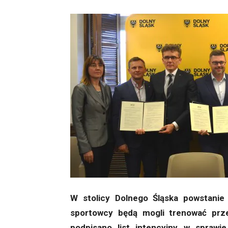
W stolicy Dolnego Śląska powstanie 
sportowcy będą mogli trenować prz
podpisano list intencyjny w spraw