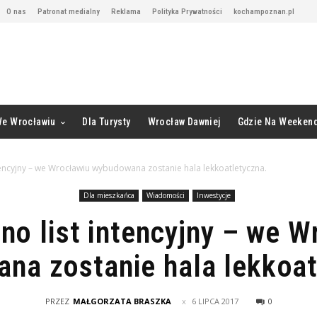
O nas
Patronat medialny
Reklama
Polityka Prywatności
kochampoznan.pl
We Wrocławiu
Dla Turysty
Wrocław Dawniej
Gdzie Na Weeken
tencyjny – we Wrocławiu wybudowana zostanie hala lekkoatletyczna.
Dla mieszkańca
Wiadomości
Inwestycje
no list intencyjny – we W
na zostanie hala lekkoat
PRZEZ
MAŁGORZATA BRASZKA
6 LIPCA 2017
0