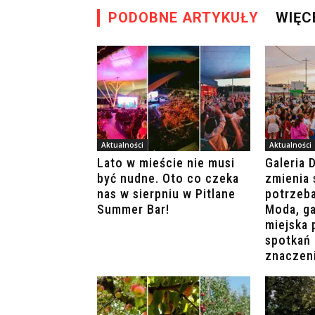
PODOBNE ARTYKUŁY
WIĘC
Aktualności
Aktualności
Lato w mieście nie musi
Galeria 
być nudne. Oto co czeka
zmienia 
nas w sierpniu w Pitlane
potrzeb
Summer Bar!
Moda, ga
miejska 
spotkań 
znaczen