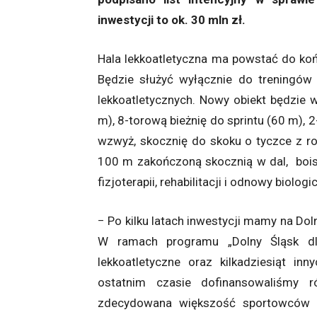
inwestycji to ok. 30 mln zł.
Hala lekkoatletyczna ma powstać do końc
Będzie służyć wyłącznie do treningów
lekkoatletycznych. Nowy obiekt będzie 
m), 8-torową bieżnię do sprintu (60 m), 
wzwyż, skocznię do skoku o tyczce z ro
100 m zakończoną skocznią w dal, boi
fizjoterapii, rehabilitacji i odnowy biolo
− Po kilku latach inwestycji mamy na Do
W ramach programu „Dolny Śląsk dl
lekkoatletyczne oraz kilkadziesiąt in
ostatnim czasie dofinansowaliśmy ró
zdecydowana większość sportowców z