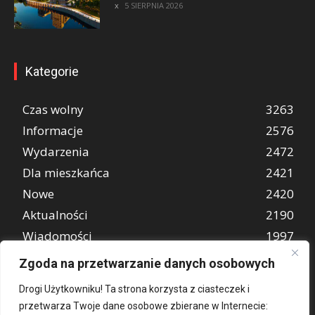
5 SIERPNIA 2026
Kategorie
Czas wolny
3263
Informacje
2576
Wydarzenia
2472
Dla mieszkańca
2421
Nowe
2420
Aktualności
2190
Wiadomości
1997
REKLAMA
849
Zgoda na przetwarzanie danych osobowych
Atrakcje turystyczne
670
Drogi Użytkowniku! Ta strona korzysta z ciasteczek i
przetwarza Twoje dane osobowe zbierane w Internecie: