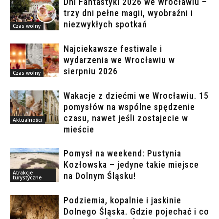
Dni Fantastyki 2026 we Wrocławiu –
trzy dni pełne magii, wyobraźni i
niezwykłych spotkań
Czas wolny
Najciekawsze festiwale i
wydarzenia we Wrocławiu w
sierpniu 2026
Czas wolny
Wakacje z dziećmi we Wrocławiu. 15
pomysłów na wspólne spędzenie
czasu, nawet jeśli zostajecie w
Aktualności
mieście
Pomysł na weekend: Pustynia
Kozłowska – jedyne takie miejsce
Atrakcje
na Dolnym Śląsku!
turystyczne
Podziemia, kopalnie i jaskinie
Dolnego Śląska. Gdzie pojechać i co