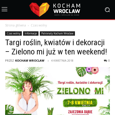
Strona główna
Czas wolny
Czas wolny
Informacje
Patronaty Kocham Wroclaw
Targi roślin, kwiatów i dekoracji
– Zielono mi już w ten weekend!
PRZEZ
KOCHAM WROCLAW
4 KWIETNIA 2018
0