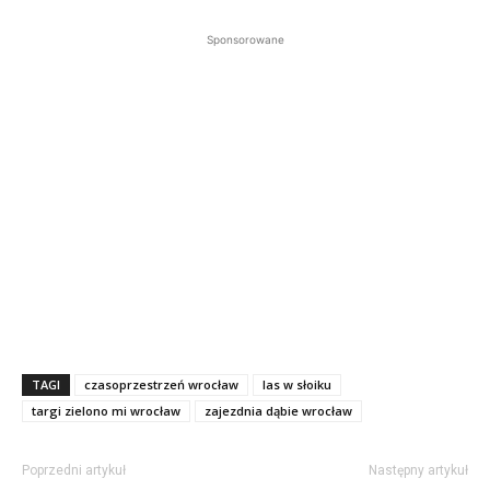
Sponsorowane
TAGI
czasoprzestrzeń wrocław
las w słoiku
targi zielono mi wrocław
zajezdnia dąbie wrocław
Poprzedni artykuł
Następny artykuł