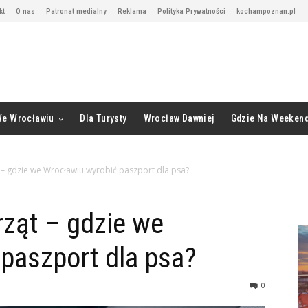
kt
O nas
Patronat medialny
Reklama
Polityka Prywatności
kochampoznan.pl
We Wrocławiu
Dla Turysty
Wrocław Dawniej
Gdzie Na Weeken
 – gdzie we Wrocławiu wyrobić paszport dla psa?
rząt – gdzie we
paszport dla psa?
0