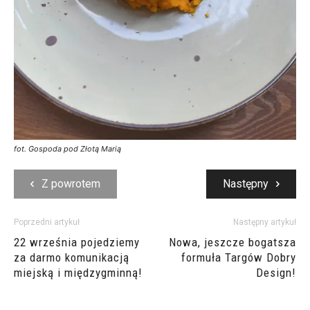
fot. Gospoda pod Złotą Marią
Z powrotem
Następny
Poprzedni artykuł
Następny artykuł
22 września pojedziemy
Nowa, jeszcze bogatsza
za darmo komunikacją
formuła Targów Dobry
miejską i międzygminną!
Design!