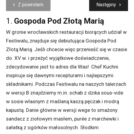
Z powrotem
Następny
1.
Gospoda Pod Złotą Marią
W gronie wrocławskich restauracji biorących udział w
Festiwalu, znajduje się debiutująca Gospoda Pod
Złotą Marią. Jeśli chcecie więc przenieść się w czasie
do
XV w. i przeżyć wyjątkowe doświadczenie,
zdecydowanie jest to adres dla Was!
Chef Kuchni
inspiruje się dawnymi recepturami i najlepszymi
składnikami. Podczas Festiwalu na naszych talerzach
w wersji B znajdziemy m.in. schab z dzika sous-vide
w sosie własnym z maślaną kaszą pęczak i modrą
kapustą. Danie główne w wersji wege to smażony
sandacz z ziołowym masłem, purée z marchewki i
sałatką z ogórków małosolnych. Słodkim