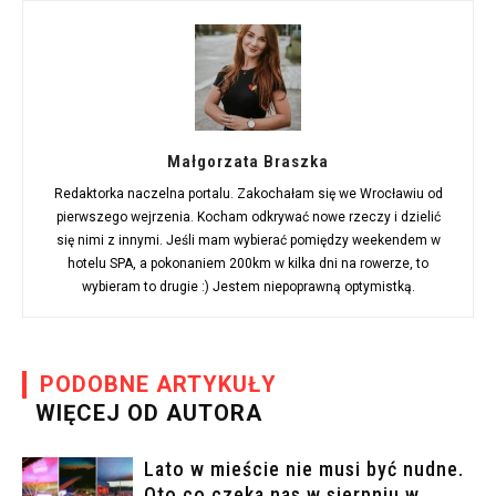
Małgorzata Braszka
Redaktorka naczelna portalu. Zakochałam się we Wrocławiu od
pierwszego wejrzenia. Kocham odkrywać nowe rzeczy i dzielić
się nimi z innymi. Jeśli mam wybierać pomiędzy weekendem w
hotelu SPA, a pokonaniem 200km w kilka dni na rowerze, to
wybieram to drugie :) Jestem niepoprawną optymistką.
PODOBNE ARTYKUŁY
WIĘCEJ OD AUTORA
Lato w mieście nie musi być nudne.
Oto co czeka nas w sierpniu w