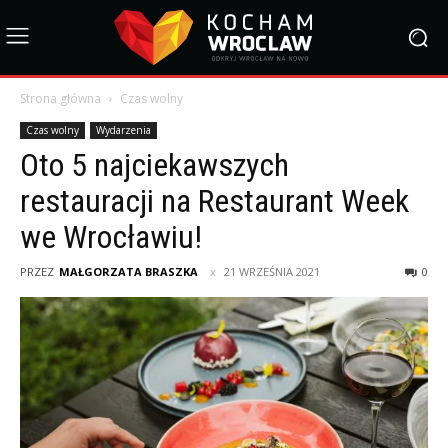
Strona główna
Czas wolny
Czas wolny
Wydarzenia
Oto 5 najciekawszych
restauracji na Restaurant Week
we Wrocławiu!
PRZEZ
MAŁGORZATA BRASZKA
21 WRZEŚNIA 2021
0