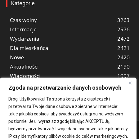
Kategorie
Czas wolny
3263
Informacje
2576
Wydarzenia
2472
Dla mieszkańca
2421
Nowe
2420
Aktualności
2190
Wiadomości
1997
REKLAMA
849
Zgoda na przetwarzanie danych osobowych
Atrakcje turystyczne
670
Drogi Użytkowniku! Ta strona korzysta z ciasteczek i
przetwarza Twoje dane osobowe zbierane w Internecie:
takie jak pliki cookies, aby świadczyć usługi na najwyższym
poziomie. Jeśli wyrazisz zgodę klikając AKCEPTUJĘ,
będziemy przetwarzać Twoje dane osobowe takie jak adresy
IP czy identyfikatory plików cookie do celów marketingowych,