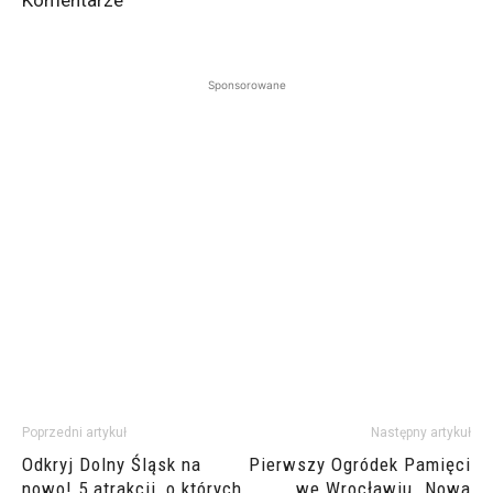
Komentarze
Sponsorowane
Poprzedni artykuł
Następny artykuł
Odkryj Dolny Śląsk na
Pierwszy Ogródek Pamięci
nowo! 5 atrakcji, o których
we Wrocławiu. Nowa