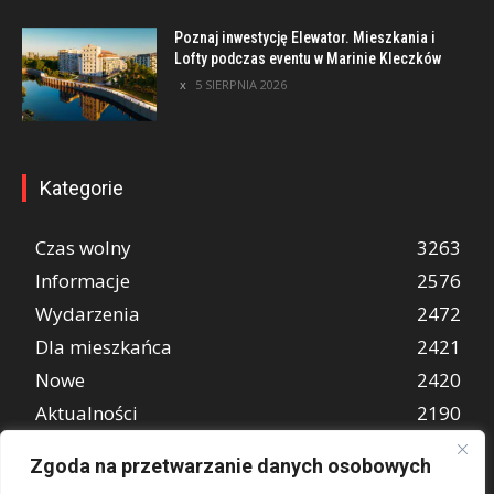
Poznaj inwestycję Elewator. Mieszkania i
Lofty podczas eventu w Marinie Kleczków
5 SIERPNIA 2026
Kategorie
Czas wolny
3263
Informacje
2576
Wydarzenia
2472
Dla mieszkańca
2421
Nowe
2420
Aktualności
2190
Wiadomości
1997
Zgoda na przetwarzanie danych osobowych
REKLAMA
849