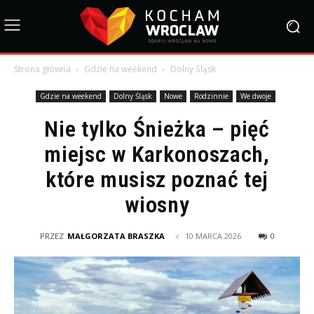
Strona główna
Gdzie na weekend
Dolny Śląsk
Gdzie na weekend
Dolny Śląsk
Nowe
Rodzinnie
We dwoje
Nie tylko Śnieżka – pięć
miejsc w Karkonoszach,
które musisz poznać tej
wiosny
PRZEZ
MAŁGORZATA BRASZKA
10 MARCA 2026
0