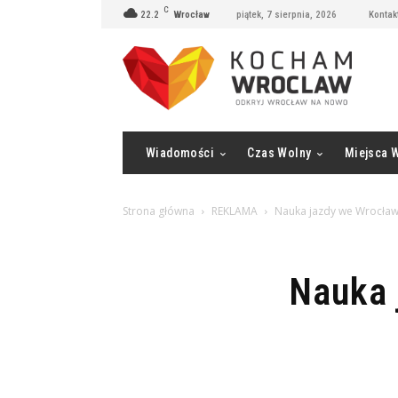
C
22.2
Wrocław
piątek, 7 sierpnia, 2026
Kontak
Wiadomości
Czas Wolny
Miejsca 
Strona główna
REKLAMA
Nauka jazdy we Wrocław
Nauka 