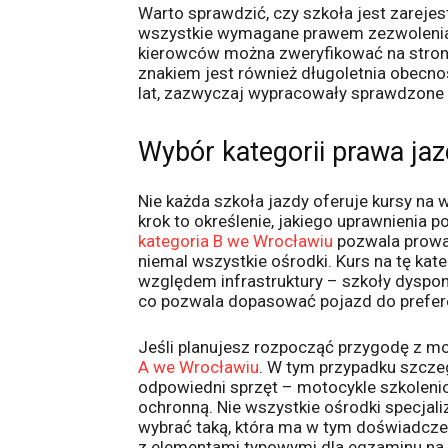
Warto sprawdzić, czy szkoła jest zarej
wszystkie wymagane prawem zezwolenia. 
kierowców można zweryfikować na stron
znakiem jest również długoletnia obecność
lat, zazwyczaj wypracowały sprawdzone
Wybór kategorii prawa jazd
Nie każda szkoła jazdy oferuje kursy na 
krok to określenie, jakiego uprawnienia 
kategoria B we Wrocławiu
pozwala prowa
niemal wszystkie ośrodki. Kurs na tę ka
względem infrastruktury – szkoły dysp
co pozwala dopasować pojazd do prefere
Jeśli planujesz rozpocząć przygodę z m
A we Wrocławiu
. W tym przypadku szczeg
odpowiedni sprzęt – motocykle szkoleni
ochronną. Nie wszystkie ośrodki specjali
wybrać taką, która ma w tym doświadcz
z elementami typowymi dla egzaminu na