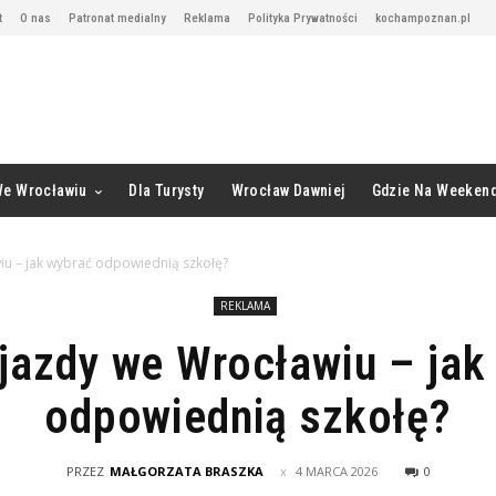
t
O nas
Patronat medialny
Reklama
Polityka Prywatności
kochampoznan.pl
We Wrocławiu
Dla Turysty
Wrocław Dawniej
Gdzie Na Weeken
iu – jak wybrać odpowiednią szkołę?
REKLAMA
jazdy we Wrocławiu – jak
odpowiednią szkołę?
PRZEZ
MAŁGORZATA BRASZKA
4 MARCA 2026
0