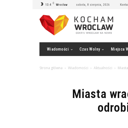
C
13.4
Wrocław
sobota, 8 sierpnia, 2026
Konta
Wiadomości
Czas Wolny
Miejsca 
Strona główna
Wiadomości
Aktualności
Miasta
Miasta wra
odrob