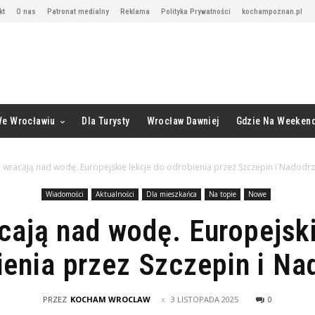
kt
O nas
Patronat medialny
Reklama
Polityka Prywatności
kochampoznan.pl
We Wrocławiu
Dla Turysty
Wrocław Dawniej
Gdzie Na Weeken
 wracają nad wodę. Europejskie lekcje do odrobienia przez Szczepin i Nadodr
Wiadomości
Aktualności
Dla mieszkańca
Na topie
Nowe
cają nad wodę. Europejski
ienia przez Szczepin i Na
PRZEZ
KOCHAM WROCLAW
3 LISTOPADA 2025
0