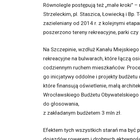
Równolegle postępują też „małe kroki” – 
Strzeleckim, pl. Staszica, Łowiecką i Bp
zazieleniany od 2014 r. z kolejnymi etapa
poszerzono tereny rekreacyjne, parki czy
Na Szczepinie, wzdłuż Kanału Miejskiego i 
rekreacyjne na bulwarach, które łączą os
codziennym ruchem mieszkańców. Proces
go inicjatywy oddolne i projekty budżetu 
które finansują oświetlenie, małą archit
Wrocławskiego Budżetu Obywatelskiego 2
do głosowania,
z zakładanym budżetem 3 mln zł.
Efektem tych wszystkich starań ma być 
dojazdów rowerem i drobnych aktywności