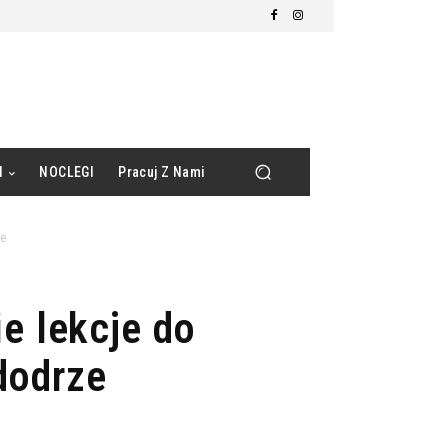
d
NOCLEGI
Pracuj Z Nami
ze
e lekcje do
dodrze