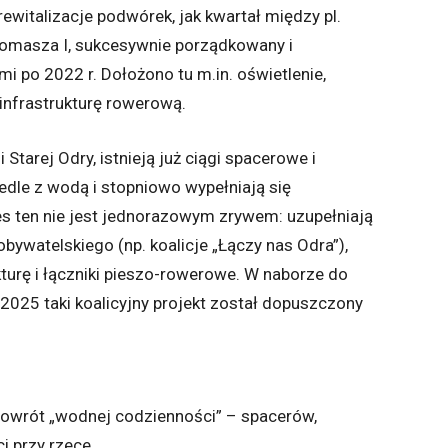
rewitalizacje podwórek, jak kwartał między pl.
. Tomasza I, sukcesywnie porządkowany i
mi po 2022 r. Dołożono tu m.in. oświetlenie,
 infrastrukturę rowerową.
Starej Odry, istnieją już ciągi spacerowe i
iedle z wodą i stopniowo wypełniają się
 ten nie jest jednorazowym zrywem: uzupełniają
obywatelskiego (np. koalicje „Łączy nas Odra”),
ekturę i łączniki pieszo-rowerowe. W naborze do
025 taki koalicyjny projekt został dopuszczony
powrót „wodnej codzienności” – spacerów,
 przy rzece.