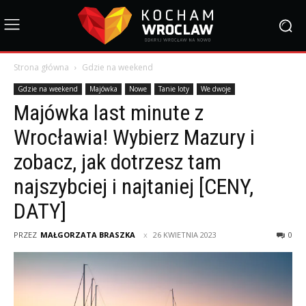
Strona główna
Gdzie na weekend
Gdzie na weekend
Majówka
Nowe
Tanie loty
We dwoje
Majówka last minute z
Wrocławia! Wybierz Mazury i
zobacz, jak dotrzesz tam
najszybciej i najtaniej [CENY,
DATY]
PRZEZ
MAŁGORZATA BRASZKA
26 KWIETNIA 2023
0