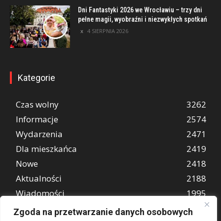
Dni Fantastyki 2026 we Wrocławiu – trzy dni
pełne magii, wyobraźni i niezwykłych spotkań
4 SIERPNIA 2026
Kategorie
Czas wolny
3262
Informacje
2574
Wydarzenia
2471
Dla mieszkańca
2419
Nowe
2418
Aktualności
2188
Wiadomości
1995
REKLAMA
847
Zgoda na przetwarzanie danych osobowych