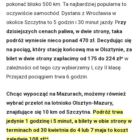
pokonać blisko 500 km. Ta najbardziej popularna to
oczywiście samochód. Dystans z Wrocławia w
okolice Szczytna to 5 godzin i 30 minut jazdy. P
rzy
dzisiejszych cenach paliwa, w dwie strony, taka
podróż wyniesie nieco ponad 470 zł. Decydując się
na pociąg, który stację końcową ma w Olsztynie, za
bilet w dwie strony zapłacimy od 175 do 224 zł*
w
zależności od tego czy wybierzemy I, czy II klasę.
Przejazd pociągiem trwa 6 godzin.
Chcąc wypocząć na Mazurach, możemy również
wybrać przelot na lotnisko Olsztyn-Mazury,
znajdujące się 10 km od Szczytna.
Podróż trwa
jedynie 1 godzinę i 5 minut, a bilety w obie strony w
terminach od 30 kwietnia do 4 lub 7 maja to koszt
zaledwie 108 zł**
.