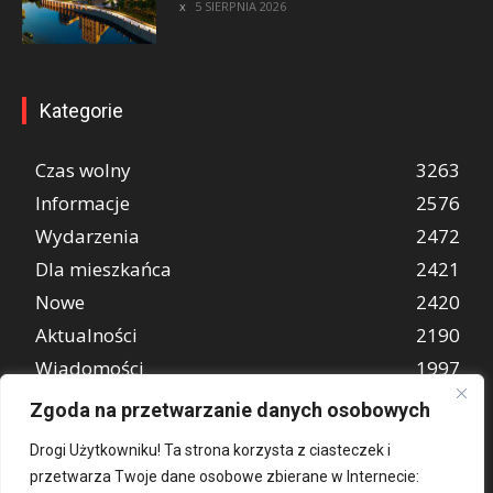
5 SIERPNIA 2026
Kategorie
Czas wolny
3263
Informacje
2576
Wydarzenia
2472
Dla mieszkańca
2421
Nowe
2420
Aktualności
2190
Wiadomości
1997
REKLAMA
849
Zgoda na przetwarzanie danych osobowych
Atrakcje turystyczne
670
Drogi Użytkowniku! Ta strona korzysta z ciasteczek i
przetwarza Twoje dane osobowe zbierane w Internecie: