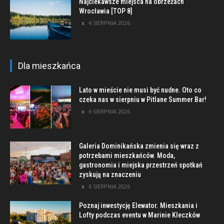
Najciekawsze miejsca na obrzeżach
Wrocławia [TOP 8]
4 SIERPNIA 2026
Dla mieszkańca
Lato w mieście nie musi być nudne. Oto co
czeka nas w sierpniu w Pitlane Summer Bar!
6 SIERPNIA 2026
Galeria Dominikańska zmienia się wraz z
potrzebami mieszkańców. Moda,
gastronomia i miejska przestrzeń spotkań
zyskują na znaczeniu
6 SIERPNIA 2026
Poznaj inwestycję Elewator. Mieszkania i
Lofty podczas eventu w Marinie Kleczków