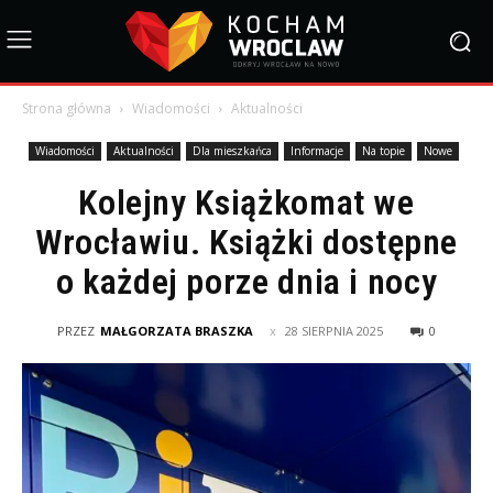
Strona główna
Wiadomości
Aktualności
Wiadomości
Aktualności
Dla mieszkańca
Informacje
Na topie
Nowe
Kolejny Książkomat we
Wrocławiu. Książki dostępne
o każdej porze dnia i nocy
PRZEZ
MAŁGORZATA BRASZKA
28 SIERPNIA 2025
0