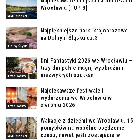
Najciekawsze miejsca na obrzeżach
Wrocławia [TOP 8]
Aktualności
Najpiękniejsze parki krajobrazowe
na Dolnym Śląsku cz.3
Dolny Śląsk
Dni Fantastyki 2026 we Wrocławiu –
trzy dni pełne magii, wyobraźni i
niezwykłych spotkań
Czas wolny
Najciekawsze festiwale i
wydarzenia we Wrocławiu w
sierpniu 2026
Czas wolny
Wakacje z dziećmi we Wrocławiu. 15
pomysłów na wspólne spędzenie
czasu, nawet jeśli zostajecie w
Aktualności