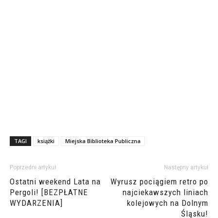
TAGI
książki
Miejska Biblioteka Publiczna
Poprzedni artykuł
Następny artykuł
Ostatni weekend Lata na
Wyrusz pociągiem retro po
Pergoli! [BEZPŁATNE
najciekawszych liniach
WYDARZENIA]
kolejowych na Dolnym
Śląsku!