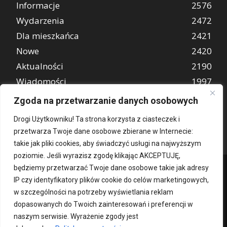
Informacje
2576
Wydarzenia
2472
Dla mieszkańca
2421
Nowe
2420
Aktualności
2190
Wiadomości
1997
REKLAMA
849
Zgoda na przetwarzanie danych osobowych
Atrakcje turystyczne
670
Drogi Użytkowniku! Ta strona korzysta z ciasteczek i
przetwarza Twoje dane osobowe zbierane w Internecie:
takie jak pliki cookies, aby świadczyć usługi na najwyższym
poziomie. Jeśli wyrazisz zgodę klikając AKCEPTUJĘ,
będziemy przetwarzać Twoje dane osobowe takie jak adresy
IP czy identyfikatory plików cookie do celów marketingowych,
w szczególności na potrzeby wyświetlania reklam
dopasowanych do Twoich zainteresowań i preferencji w
naszym serwisie. Wyrażenie zgody jest