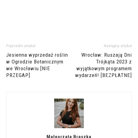
Poprzedni artykuł
Następny artykuł
Jesienna wyprzedaż roślin
Wrocław: Ruszają Dni
w Ogrodzie Botanicznym
Trójkąta 2023 z
we Wrocławiu [NIE
wyjątkowym programem
PRZEGAP]
wydarzeń! [BEZPŁATNE]
Małgorzata Braszka