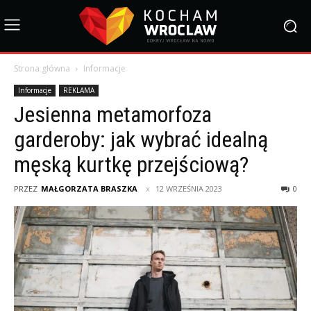
Strona główna
Informacje
Informacje
REKLAMA
Jesienna metamorfoza
garderoby: jak wybrać idealną
męską kurtkę przejściową?
PRZEZ
MAŁGORZATA BRASZKA
12 WRZEŚNIA 2023
0