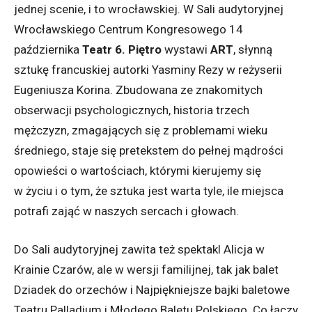
jednej scenie, i to wrocławskiej. W Sali audytoryjnej
Wrocławskiego Centrum Kongresowego 14
października
Teatr 6. Piętro
wystawi
ART
, słynną
sztukę francuskiej autorki Yasminy Rezy w reżyserii
Eugeniusza Korina.
Zbudowana ze znakomitych
obserwacji psychologicznych, historia trzech
mężczyzn, zmagających się z problemami wieku
średniego, staje się pretekstem do pełnej mądrości
opowieści o wartościach, którymi kierujemy się
w życiu i o tym, że sztuka jest warta tyle, ile miejsca
potrafi zająć w naszych sercach i głowach.
Do Sali audytoryjnej zawita też spektakl Alicja w
Krainie Czarów, ale w wersji familijnej, tak jak balet
Dziadek do orzechów i Najpiękniejsze bajki baletowe
Teatru Palladium i Młodego Baletu Polskiego. Co łączy