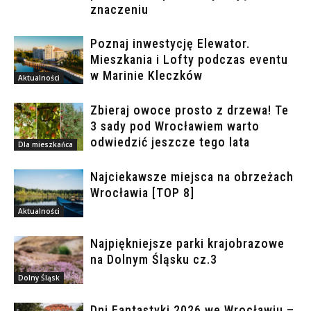
znaczeniu
Poznaj inwestycję Elewator.
Mieszkania i Lofty podczas eventu
w Marinie Kleczków
Aktualności
Zbieraj owoce prosto z drzewa! Te
3 sady pod Wrocławiem warto
odwiedzić jeszcze tego lata
Dla mieszkańca
Najciekawsze miejsca na obrzeżach
Wrocławia [TOP 8]
Aktualności
Najpiękniejsze parki krajobrazowe
na Dolnym Śląsku cz.3
Dolny Śląsk
Dni Fantastyki 2026 we Wrocławiu –