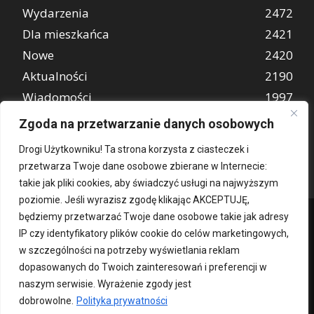
Wydarzenia
2472
Dla mieszkańca
2421
Nowe
2420
Aktualności
2190
Wiadomości
1997
REKLAMA
849
Zgoda na przetwarzanie danych osobowych
Atrakcje turystyczne
670
Drogi Użytkowniku! Ta strona korzysta z ciasteczek i
przetwarza Twoje dane osobowe zbierane w Internecie:
takie jak pliki cookies, aby świadczyć usługi na najwyższym
poziomie. Jeśli wyrazisz zgodę klikając AKCEPTUJĘ,
będziemy przetwarzać Twoje dane osobowe takie jak adresy
IP czy identyfikatory plików cookie do celów marketingowych,
w szczególności na potrzeby wyświetlania reklam
dopasowanych do Twoich zainteresowań i preferencji w
naszym serwisie. Wyrażenie zgody jest
dobrowolne.
Polityka prywatności
Kontakt
O nas
Patronat medialny
Reklama
Polityka Prywatności