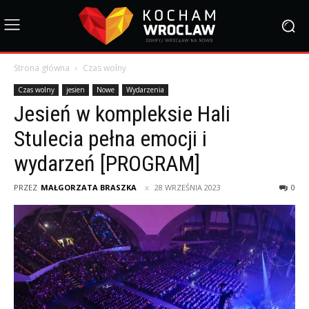
Strona główna
Czas wolny
Czas wolny
jesien
Nowe
Wydarzenia
Jesień w kompleksie Hali
Stulecia pełna emocji i
wydarzeń [PROGRAM]
PRZEZ
MAŁGORZATA BRASZKA
28 WRZEŚNIA 2023
0