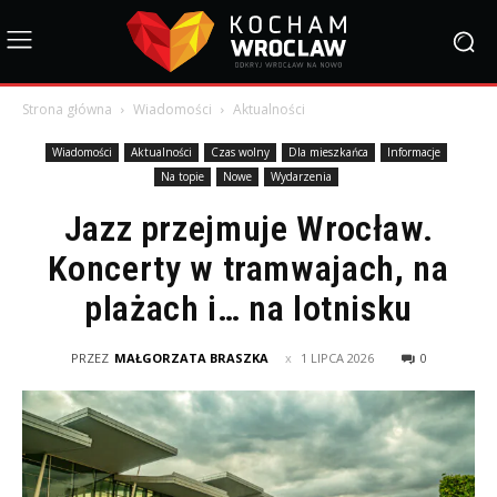
Strona główna
Wiadomości
Aktualności
Wiadomości
Aktualności
Czas wolny
Dla mieszkańca
Informacje
Na topie
Nowe
Wydarzenia
Jazz przejmuje Wrocław.
Koncerty w tramwajach, na
plażach i… na lotnisku
PRZEZ
MAŁGORZATA BRASZKA
1 LIPCA 2026
0