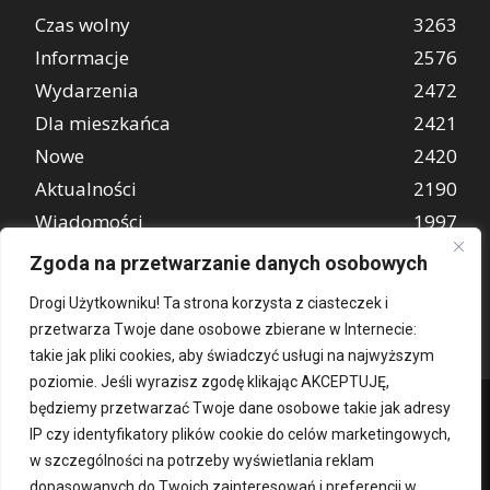
Czas wolny
3263
Informacje
2576
Wydarzenia
2472
Dla mieszkańca
2421
Nowe
2420
Aktualności
2190
Wiadomości
1997
REKLAMA
849
Zgoda na przetwarzanie danych osobowych
Atrakcje turystyczne
670
Drogi Użytkowniku! Ta strona korzysta z ciasteczek i
przetwarza Twoje dane osobowe zbierane w Internecie:
takie jak pliki cookies, aby świadczyć usługi na najwyższym
poziomie. Jeśli wyrazisz zgodę klikając AKCEPTUJĘ,
będziemy przetwarzać Twoje dane osobowe takie jak adresy
IP czy identyfikatory plików cookie do celów marketingowych,
w szczególności na potrzeby wyświetlania reklam
dopasowanych do Twoich zainteresowań i preferencji w