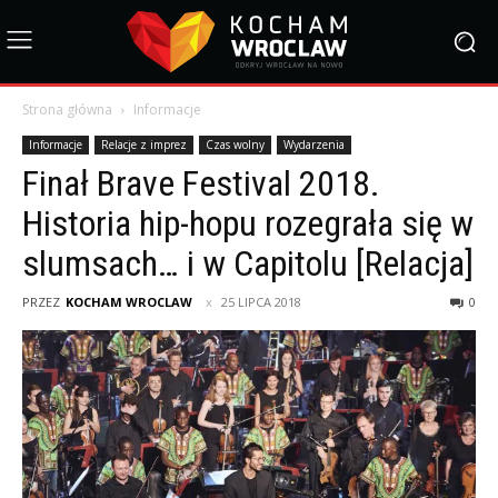
Strona główna
Informacje
Informacje
Relacje z imprez
Czas wolny
Wydarzenia
Finał Brave Festival 2018.
Historia hip-hopu rozegrała się w
slumsach… i w Capitolu [Relacja]
PRZEZ
KOCHAM WROCLAW
25 LIPCA 2018
0