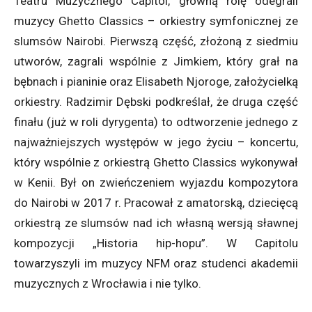
Teatru Muzycznego Capitol, główną rolę odegrali
muzycy Ghetto Classics – orkiestry symfonicznej ze
slumsów Nairobi. Pierwszą część, złożoną z siedmiu
utworów, zagrali wspólnie z Jimkiem, który grał na
bębnach i pianinie oraz Elisabeth Njoroge, założycielką
orkiestry. Radzimir Dębski podkreślał, że druga część
finału (już w roli dyrygenta) to odtworzenie jednego z
najważniejszych występów w jego życiu – koncertu,
który wspólnie z orkiestrą Ghetto Classics wykonywał
w Kenii. Był on zwieńczeniem wyjazdu kompozytora
do Nairobi w 2017 r. Pracował z amatorską, dziecięcą
orkiestrą ze slumsów nad ich własną wersją sławnej
kompozycji „Historia hip-hopu”. W Capitolu
towarzyszyli im muzycy NFM oraz studenci akademii
muzycznych z Wrocławia i nie tylko.