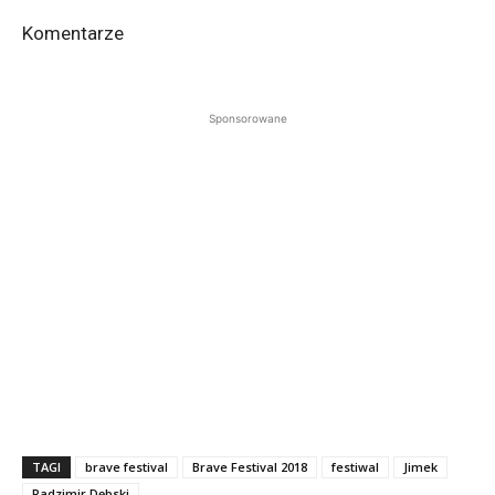
Komentarze
Sponsorowane
TAGI
brave festival
Brave Festival 2018
festiwal
Jimek
Radzimir Dębski