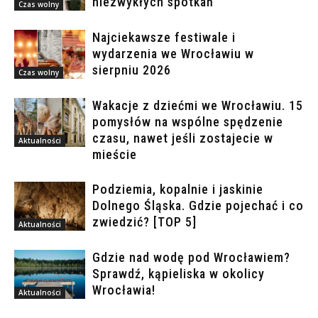
niezwykłych spotkań
Czas wolny
Najciekawsze festiwale i
wydarzenia we Wrocławiu w
sierpniu 2026
Czas wolny
Wakacje z dziećmi we Wrocławiu. 15
pomysłów na wspólne spędzenie
czasu, nawet jeśli zostajecie w
Aktualności
mieście
Podziemia, kopalnie i jaskinie
Dolnego Śląska. Gdzie pojechać i co
zwiedzić? [TOP 5]
Aktualności
Gdzie nad wodę pod Wrocławiem?
Sprawdź, kąpieliska w okolicy
Wrocławia!
Aktualności