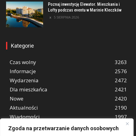
Poznaj inwestycję Elewator. Mieszkania i
Lofty podczas eventu w Marinie Kleczków
5 SIERPNIA 2026
Kategorie
Czas wolny
3263
Informacje
2576
Wydarzenia
2472
Dla mieszkańca
2421
Nowe
2420
Aktualności
2190
Wiadomości
1997
REKLAMA
849
Zgoda na przetwarzanie danych osobowych
Atrakcje turystyczne
670