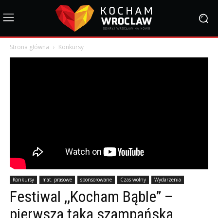
Strona główna
Konkursy
Konkursy
mat. prasowe
sponsorowane
Czas wolny
Wydarzenia
Festiwal ,,Kocham Bąble” –
pierwsza taka szampańska