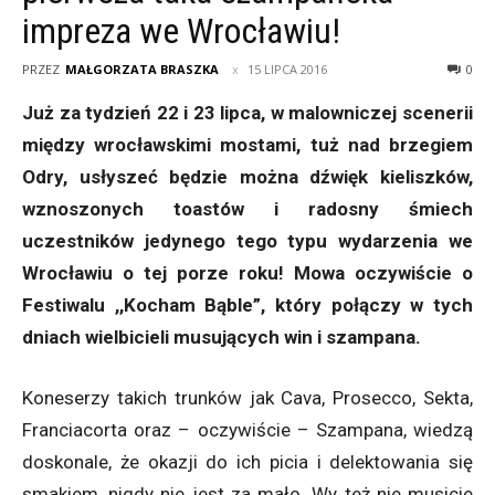
impreza we Wrocławiu!
PRZEZ
MAŁGORZATA BRASZKA
15 LIPCA 2016
0
Już za tydzień 22 i 23 lipca, w malowniczej scenerii
między wrocławskimi mostami, tuż nad brzegiem
Odry, usłyszeć będzie można dźwięk kieliszków,
wznoszonych toastów i radosny śmiech
uczestników jedynego tego typu wydarzenia we
Wrocławiu o tej porze roku! Mowa oczywiście o
Festiwalu ,,Kocham Bąble”, który połączy w tych
dniach wielbicieli musujących win i szampana.
Koneserzy takich trunków jak Cava, Prosecco, Sekta,
Franciacorta oraz – oczywiście – Szampana, wiedzą
doskonale, że okazji do ich picia i delektowania się
smakiem, nigdy nie jest za mało. Wy też nie musicie