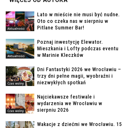
WIĘCEJ OD AUTORA
Lato w mieście nie musi być nudne.
Oto co czeka nas w sierpniu w
Pitlane Summer Bar!
Aktualności
Poznaj inwestycję Elewator.
Mieszkania i Lofty podczas eventu
w Marinie Kleczków
Aktualności
Dni Fantastyki 2026 we Wrocławiu –
trzy dni pełne magii, wyobraźni i
niezwykłych spotkań
Czas wolny
Najciekawsze festiwale i
wydarzenia we Wrocławiu w
sierpniu 2026
Czas wolny
Wakacje z dziećmi we Wrocławiu. 15