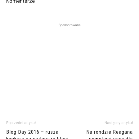
Komentarze
Sponsorowane
Poprzedni artykuł
Następny artykuł
Blog Day 2016 – rusza
Na rondzie Reagana
konkurs na najlepsze blogi
powstaną pasy dla