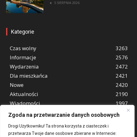
5 SIERPNIA 2026
Kategorie
Czas wolny
3263
Informacje
2576
Wydarzenia
2472
Dla mieszkańca
2421
Nowe
2420
Aktualności
2190
Wiadomości
1997
REKLAMA
849
Zgoda na przetwarzanie danych osobowych
Atrakcje turystyczne
670
Drogi Użytkowniku! Ta strona korzysta z ciasteczek i
przetwarza Twoje dane osobowe zbierane w Internecie: