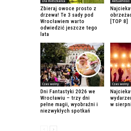
Dla mieszkańca
Aktualności
Zbieraj owoce prosto z
Najcieka
drzewa! Te 3 sady pod
obrzeża
Wrocławiem warto
[TOP 8]
odwiedzić jeszcze tego
lata
Czas wolny
Czas wolny
Dni Fantastyki 2026 we
Najcieka
Wrocławiu – trzy dni
wydarze
pełne magii, wyobraźni i
w sierpn
niezwykłych spotkań