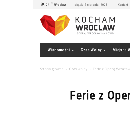
C
24
Wrocław
piątek, 7 sierpnia, 2026
Kontakt
Wiadomości
Czas Wolny
Miejsca 
Strona główna
Czas wolny
Ferie z Operą Wrocławs
Ferie z Ope