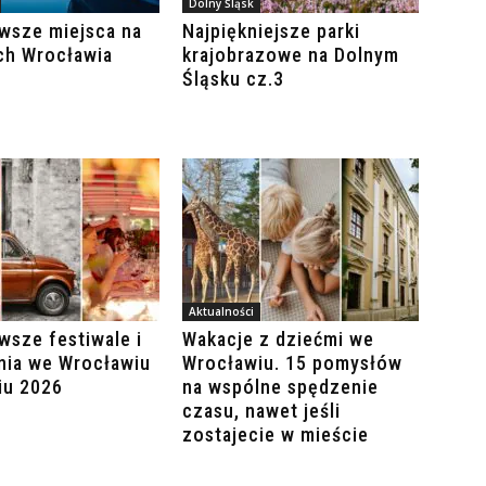
Dolny Śląsk
wsze miejsca na
Najpiękniejsze parki
ch Wrocławia
krajobrazowe na Dolnym
Śląsku cz.3
Aktualności
wsze festiwale i
Wakacje z dziećmi we
nia we Wrocławiu
Wrocławiu. 15 pomysłów
iu 2026
na wspólne spędzenie
czasu, nawet jeśli
zostajecie w mieście