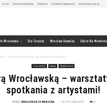
O nas
Patronat medialny
Reklama
Polityka Prywatności
kochampoznan.pl
We Wrocławiu
Dla Turysty
Wrocław Dawniej
Gdzie Na Weeken
ką – warsztaty taneczne i spotkania z artystami!
Czas wolny
Nowe
Wydarzenia
rą Wrocławską – warsztat
spotkania z artystami!
PRZEZ
MAŁGORZATA BRASZKA
30 STYCZNIA 2025
0