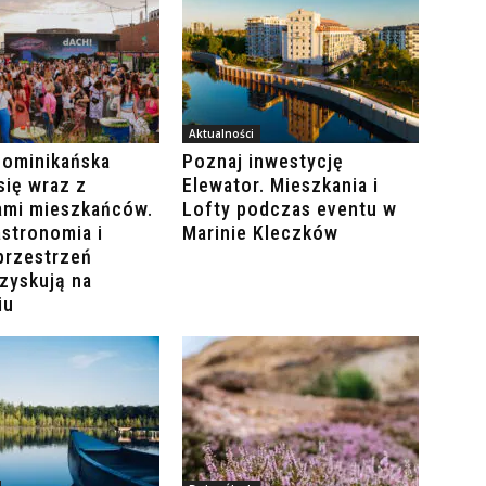
Aktualności
Dominikańska
Poznaj inwestycję
się wraz z
Elewator. Mieszkania i
ami mieszkańców.
Lofty podczas eventu w
stronomia i
Marinie Kleczków
przestrzeń
zyskują na
iu