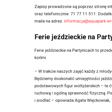
Zapisy prowadzone są poprzez stronę i
oraz telefonicznie: 71 77 11 511. Dodat
maila na adres:
informacja@aquapark.wr
Ferie jeździeckie na Part
Ferie jeździeckie na Partynicach to prz
końmi.
– W trakcie naszych zajęć każdy z młody
Będziemy doskonalić umiejętności jeździ
podstawowych figur woltyżerskich – te ć
ruchową i ogólną sprawność fizyczną. Po
i siodłać – opowiada Agata Więckowiak, k