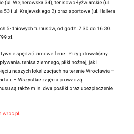
e (ul. Wejherowska 34), tenisowo-łyżwiarskie (ul.
a 53 i ul. Krajewskiego 2) oraz sportowe (ul. Hallera
h 5-dniowych turnusów, od godz. 7.30 do 16.30.
99 zł.
ktywnie spędzić zimowe ferie. Przygotowaliśmy
ywania, tenisa ziemnego, piłki nożnej, jak i
ciu naszych lokalizacjach na terenie Wrocławia –
rtan. – Wszystkie zajęcia prowadzą
nusu są także m.in. dwa posiłki oraz ubezpieczenie
.wroc.pl
.