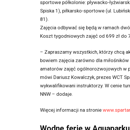
sportowe półkolonie: pływacko-łyżwiarski
Spiska 1), piłkarsko-sportowe (ul. Lubińsk
81).
Zajęcia odbywać się będą w ramach dwóc
Koszt tygodniowych zajęć od 699 zł do 7
– Zapraszamy wszystkich, którzy chcą a
bowiem zajęcia zarówno dla miłośników pł
amatorów zajęć ogólnorozwojowych w pię
mówi Dariusz Kowalczyk, prezes WCT Spa
wykwalifikowani instruktorzy. W cenie tur
NNW – dodaje.
Więcej informacji na stronie
www.spartan
Wodne ferie w Aquaparku