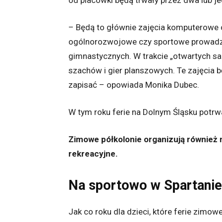
od placówki będą trwały przez dwa lub jed
– Będą to głównie zajęcia komputerowe
ogólnorozwojowe czy sportowe prowadzo
gimnastycznych. W trakcie „otwartych sal”
szachów i gier planszowych. Te zajęcia b
zapisać – opowiada Monika Dubec.
W tym roku ferie na Dolnym Śląsku potrwa
Zimowe półkolonie organizują również m
rekreacyjne.
Na sportowo w Spartanie
Jak co roku dla dzieci, które ferie zim