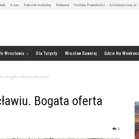
takt
O nas
Patronat medialny
Reklama
Polityka Prywatności
kochampoznan.pl
We Wrocławiu
Dla Turysty
Wrocław Dawniej
Gdzie Na Weeken
u. Bogata oferta półkolonii
ławiu. Bogata oferta
0