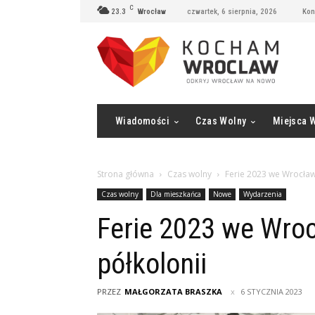
C
23.3
Wrocław
czwartek, 6 sierpnia, 2026
Kon
Wiadomości
Czas Wolny
Miejsca 
Strona główna
Czas wolny
Ferie 2023 we Wrocławi
Czas wolny
Dla mieszkańca
Nowe
Wydarzenia
Ferie 2023 we Wroc
półkolonii
PRZEZ
MAŁGORZATA BRASZKA
6 STYCZNIA 2023