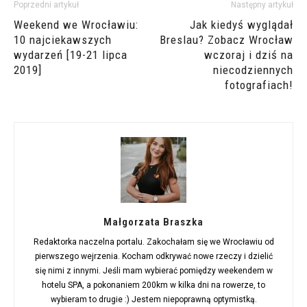
Poprzedni artykuł
Następny artykuł
Weekend we Wrocławiu:
Jak kiedyś wyglądał
10 najciekawszych
Breslau? Zobacz Wrocław
wydarzeń [19-21 lipca
wczoraj i dziś na
2019]
niecodziennych
fotografiach!
Małgorzata Braszka
Redaktorka naczelna portalu. Zakochałam się we Wrocławiu od
pierwszego wejrzenia. Kocham odkrywać nowe rzeczy i dzielić
się nimi z innymi. Jeśli mam wybierać pomiędzy weekendem w
hotelu SPA, a pokonaniem 200km w kilka dni na rowerze, to
wybieram to drugie :) Jestem niepoprawną optymistką.