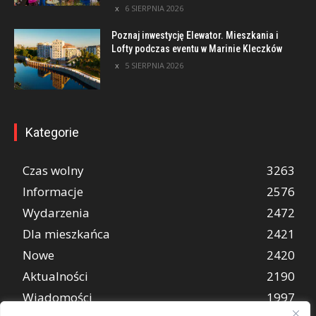
6 SIERPNIA 2026
Poznaj inwestycję Elewator. Mieszkania i
Lofty podczas eventu w Marinie Kleczków
5 SIERPNIA 2026
Kategorie
Czas wolny
3263
Informacje
2576
Wydarzenia
2472
Dla mieszkańca
2421
Nowe
2420
Aktualności
2190
Wiadomości
1997