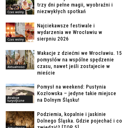
trzy dni pełne magii, wyobraźni i
niezwykłych spotkań
Czas wolny
Najciekawsze festiwale i
wydarzenia we Wrocławiu w
sierpniu 2026
Czas wolny
Wakacje z dziećmi we Wrocławiu. 15
pomysłów na wspólne spędzenie
czasu, nawet jeśli zostajecie w
Aktualności
mieście
Pomysł na weekend: Pustynia
Kozłowska – jedyne takie miejsce
Atrakcje
na Dolnym Śląsku!
turystyczne
Podziemia, kopalnie i jaskinie
Dolnego Śląska. Gdzie pojechać i co
zwiedzić? [TOP 5]