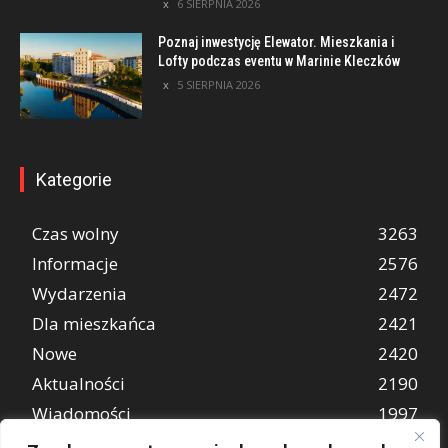
6 SIERPNIA 2026
Poznaj inwestycję Elewator. Mieszkania i
Lofty podczas eventu w Marinie Kleczków
5 SIERPNIA 2026
Kategorie
Czas wolny
3263
Informacje
2576
Wydarzenia
2472
Dla mieszkańca
2421
Nowe
2420
Aktualności
2190
Wiadomości
1997
REKLAMA
849