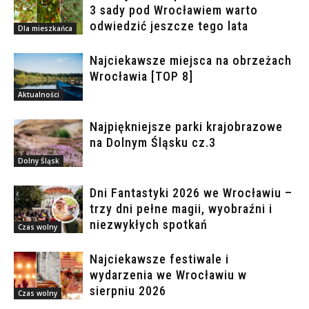
3 sady pod Wrocławiem warto
odwiedzić jeszcze tego lata
Dla mieszkańca
Najciekawsze miejsca na obrzeżach
Wrocławia [TOP 8]
Aktualności
Najpiękniejsze parki krajobrazowe
na Dolnym Śląsku cz.3
Dolny Śląsk
Dni Fantastyki 2026 we Wrocławiu –
trzy dni pełne magii, wyobraźni i
niezwykłych spotkań
Czas wolny
Najciekawsze festiwale i
wydarzenia we Wrocławiu w
sierpniu 2026
Czas wolny