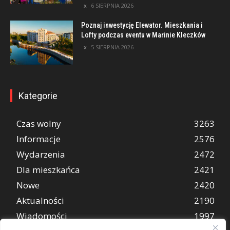
6 SIERPNIA 2026
Poznaj inwestycję Elewator. Mieszkania i
Lofty podczas eventu w Marinie Kleczków
5 SIERPNIA 2026
Kategorie
Czas wolny
3263
Informacje
2576
Wydarzenia
2472
Dla mieszkańca
2421
Nowe
2420
Aktualności
2190
Wiadomości
1997