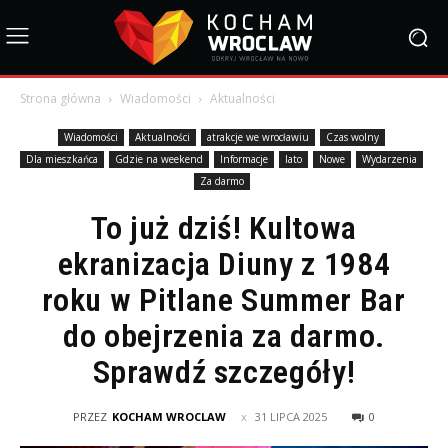
Strona główna
Wiadomości
Aktualności
Wiadomości
Aktualności
atrakcje we wrocławiu
Czas wolny
Dla mieszkańca
Gdzie na weekend
Informacje
lato
Nowe
Wydarzenia
Za darmo
To już dziś! Kultowa
ekranizacja Diuny z 1984
roku w Pitlane Summer Bar
do obejrzenia za darmo.
Sprawdź szczegóły!
PRZEZ
KOCHAM WROCLAW
31 LIPCA 2025
0