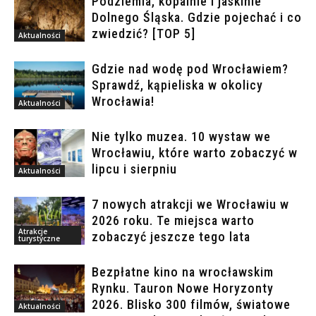
Podziemia, kopalnie i jaskinie
Dolnego Śląska. Gdzie pojechać i co
zwiedzić? [TOP 5]
Aktualności
Gdzie nad wodę pod Wrocławiem?
Sprawdź, kąpieliska w okolicy
Wrocławia!
Aktualności
Nie tylko muzea. 10 wystaw we
Wrocławiu, które warto zobaczyć w
lipcu i sierpniu
Aktualności
7 nowych atrakcji we Wrocławiu w
2026 roku. Te miejsca warto
Atrakcje
zobaczyć jeszcze tego lata
turystyczne
Bezpłatne kino na wrocławskim
Rynku. Tauron Nowe Horyzonty
2026. Blisko 300 filmów, światowe
Aktualności