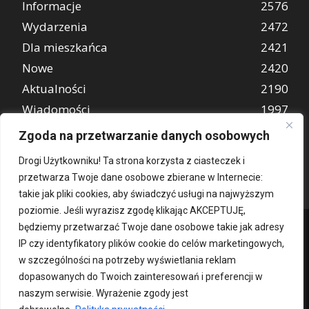
Informacje
2576
Wydarzenia
2472
Dla mieszkańca
2421
Nowe
2420
Aktualności
2190
Wiadomości
1997
REKLAMA
849
Zgoda na przetwarzanie danych osobowych
Atrakcje turystyczne
670
Drogi Użytkowniku! Ta strona korzysta z ciasteczek i
przetwarza Twoje dane osobowe zbierane w Internecie:
takie jak pliki cookies, aby świadczyć usługi na najwyższym
poziomie. Jeśli wyrazisz zgodę klikając AKCEPTUJĘ,
będziemy przetwarzać Twoje dane osobowe takie jak adresy
IP czy identyfikatory plików cookie do celów marketingowych,
w szczególności na potrzeby wyświetlania reklam
dopasowanych do Twoich zainteresowań i preferencji w
naszym serwisie. Wyrażenie zgody jest
Kontakt
O nas
Patronat medialny
Reklama
Polityka Prywatności