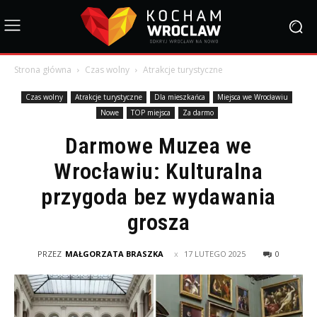
Strona główna
Czas wolny
Atrakcje turystyczne
Czas wolny
Atrakcje turystyczne
Dla mieszkańca
Miejsca we Wrocławiu
Nowe
TOP miejsca
Za darmo
Darmowe Muzea we
Wrocławiu: Kulturalna
przygoda bez wydawania
grosza
PRZEZ
MAŁGORZATA BRASZKA
17 LUTEGO 2025
0