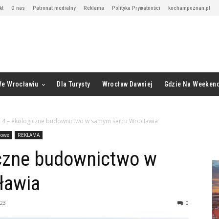
kt
O nas
Patronat medialny
Reklama
Polityka Prywatności
kochampoznan.pl
We Wrocławiu
Dla Turysty
Wrocław Dawniej
Gdzie Na Weeken
a 4 – ekologiczne budownictwo w samym sercu Wrocławia
owe
REKLAMA
iczne budownictwo w
ławia
023
0