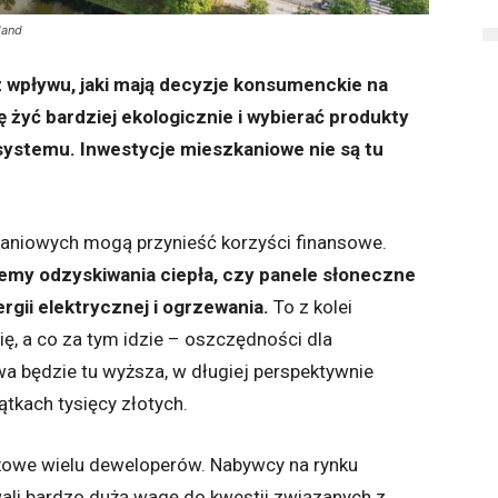
land
z wpływu, jaki mają decyzje konsumenckie na
ę żyć bardziej ekologicznie i wybierać produkty
osystemu. Inwestycje mieszkaniowe nie są tu
kaniowych mogą przynieść korzyści finansowe.
temy odzyskiwania ciepła, czy panele słoneczne
gii elektrycznej i ogrzewania.
To z kolei
ię, a co za tym idzie – oszczędności dla
a będzie tu wyższa, w długiej perspektywnie
tkach tysięcy złotych.
żowe wielu deweloperów. Nabywcy na rynku
li bardzo dużą wagę do kwestii związanych z