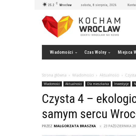
C
25.2
Wrocław
sobota, 8 sierpnia, 2026
Konta
Wiadomości
Czas Wolny
Miejsca 
Strona główna
Wiadomości
Aktualności
Czyst
Wiadomości
Aktualności
Dla mieszkańca
Inwestycje
N
Czysta 4 – ekolog
samym sercu Wroc
PRZEZ
MAŁGORZATA BRASZKA
23 PAŹDZIERNIKA 2