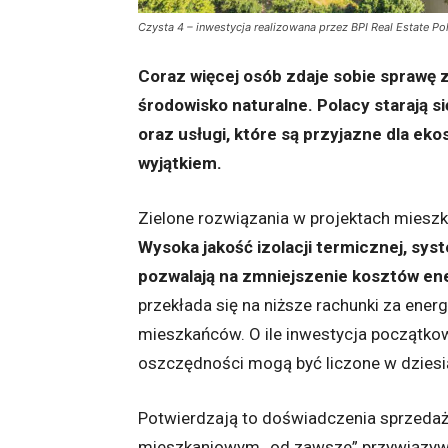
Czysta 4 – inwestycja realizowana przez BPI Real Estate Po
Coraz więcej osób zdaje sobie sprawę 
środowisko naturalne. Polacy starają si
oraz usługi, które są przyjazne dla ek
wyjątkiem.
Zielone rozwiązania w projektach miesz
Wysoka jakość izolacji termicznej, sys
pozwalają na zmniejszenie kosztów ener
przekłada się na niższe rachunki za energ
mieszkańców. O ile inwestycja początkow
oszczędności mogą być liczone w dziesią
Potwierdzają to doświadczenia sprzeda
mieszkaniowym „od zawsze” przywiązywa