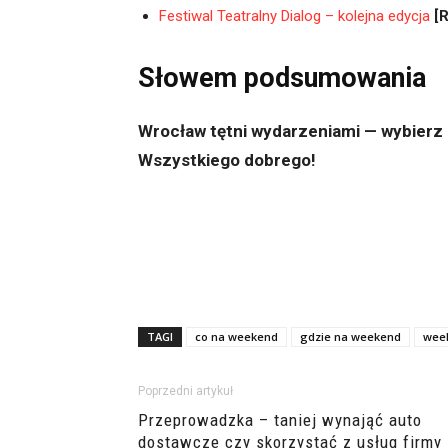
Festiwal Teatralny Dialog – kolejna edycja
[
Słowem podsumowania
Wrocław tętni wydarzeniami — wybierz 
Wszystkiego dobrego!
TAGI
co na weekend
gdzie na weekend
wee
Poprzedni artykuł
Przeprowadzka – taniej wynająć auto
dostawcze czy skorzystać z usług firmy