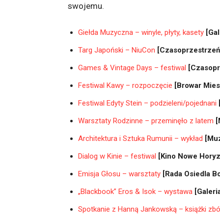
swojemu.
Giełda Muzyczna – winyle, płyty, kasety
[Gal
Targ Japoński – NiuCon
[Czasoprzestrzeń
Games & Vintage Days – festiwal
[Czasopr
Festiwal Kawy – rozpoczęcie
[Browar Mies
Festiwal Edyty Stein – podzieleni/pojednani
Warsztaty Rodzinne – przeminęło z latem
[
Architektura i Sztuka Rumunii – wykład
[Muz
Dialog w Kinie – festiwal
[Kino Nowe Horyz
Emisja Głosu – warsztaty
[Rada Osiedla Bo
„Blackbook” Eros & Isok – wystawa
[Galeri
Spotkanie z Hanną Jankowską – książki zbó