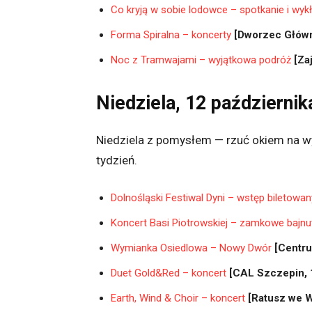
Co kryją w sobie lodowce – spotkanie i wyk
Forma Spiralna – koncerty
[Dworzec Główn
Noc z Tramwajami – wyjątkowa podróż
[Za
Niedziela, 12 październi
Niedziela z pomysłem — rzuć okiem na wy
tydzień.
Dolnośląski Festiwal Dyni – wstęp biletowan
Koncert Basi Piotrowskiej – zamkowe bajnu
Wymianka Osiedlowa – Nowy Dwór
[Centr
Duet Gold&Red – koncert
[CAL Szczepin, 
Earth, Wind & Choir – koncert
[Ratusz we W