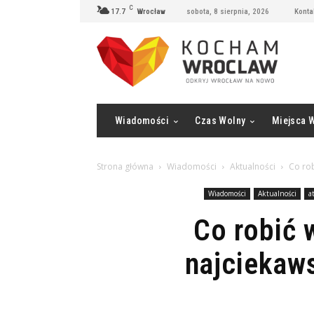
C
17.7
Wrocław
sobota, 8 sierpnia, 2026
Konta
Wiadomości
Czas Wolny
Miejsca 
Strona główna
Wiadomości
Aktualności
Co ro
Wiadomości
Aktualności
a
Co robić
najciekaw