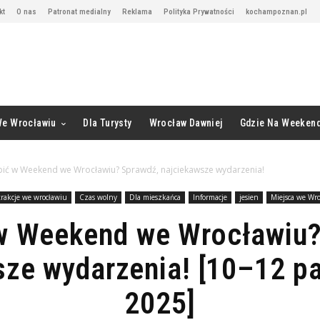
kt
O nas
Patronat medialny
Reklama
Polityka Prywatności
kochampoznan.pl
We Wrocławiu
Dla Turysty
Wrocław Dawniej
Gdzie Na Weeken
bić w Weekend we Wrocławiu? Sprawdź, najciekawsze wydarzenia!
trakcje we wrocławiu
Czas wolny
Dla mieszkańca
Informacje
jesien
Miejsca we Wr
 w Weekend we Wrocławiu?
sze wydarzenia! [10–12 pa
2025]