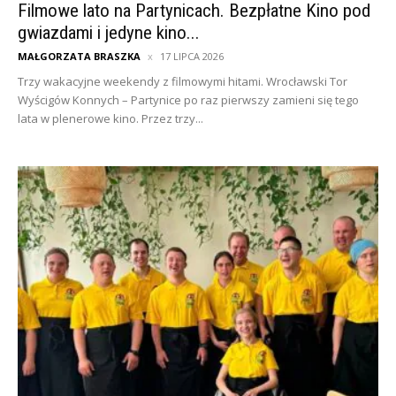
Filmowe lato na Partynicach. Bezpłatne Kino pod
gwiazdami i jedyne kino...
MAŁGORZATA BRASZKA
17 LIPCA 2026
Trzy wakacyjne weekendy z filmowymi hitami. Wrocławski Tor
Wyścigów Konnych – Partynice po raz pierwszy zamieni się tego
lata w plenerowe kino. Przez trzy...