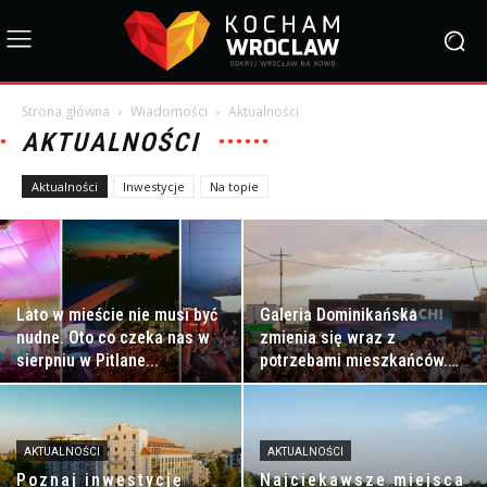
Strona główna
Wiadomości
Aktualności
AKTUALNOŚCI
Aktualności
Inwestycje
Na topie
Lato w mieście nie musi być
Galeria Dominikańska
nudne. Oto co czeka nas w
zmienia się wraz z
sierpniu w Pitlane...
potrzebami mieszkańców.
Moda, gastronomia i
miejska przestrzeń spotkań
zyskują...
AKTUALNOŚCI
AKTUALNOŚCI
Poznaj inwestycję
Najciekawsze miejsca