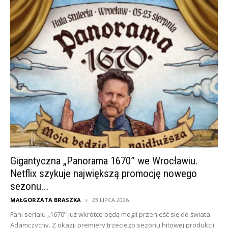
Gigantyczna „Panorama 1670” we Wrocławiu.
Netflix szykuje największą promocję nowego
sezonu...
MAŁGORZATA BRASZKA
23 LIPCA 2026
Fani serialu „1670” już wkrótce będą mogli przenieść się do świata
Adamczychy. Z okazji premiery trzeciego sezonu hitowej produkcji