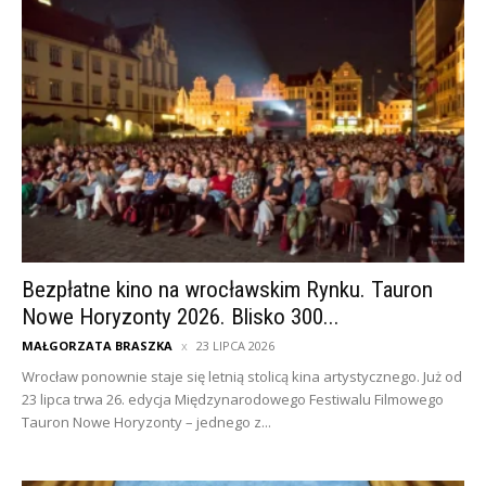
Bezpłatne kino na wrocławskim Rynku. Tauron
Nowe Horyzonty 2026. Blisko 300...
MAŁGORZATA BRASZKA
23 LIPCA 2026
Wrocław ponownie staje się letnią stolicą kina artystycznego. Już od
23 lipca trwa 26. edycja Międzynarodowego Festiwalu Filmowego
Tauron Nowe Horyzonty – jednego z...