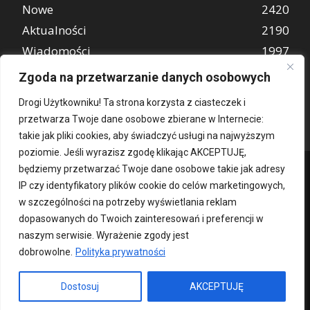
Nowe
2420
Aktualności
2190
Wiadomości
1997
REKLAMA
849
Zgoda na przetwarzanie danych osobowych
Atrakcje turystyczne
670
Drogi Użytkowniku! Ta strona korzysta z ciasteczek i
przetwarza Twoje dane osobowe zbierane w Internecie:
takie jak pliki cookies, aby świadczyć usługi na najwyższym
poziomie. Jeśli wyrazisz zgodę klikając AKCEPTUJĘ,
będziemy przetwarzać Twoje dane osobowe takie jak adresy
IP czy identyfikatory plików cookie do celów marketingowych,
w szczególności na potrzeby wyświetlania reklam
dopasowanych do Twoich zainteresowań i preferencji w
naszym serwisie. Wyrażenie zgody jest
dobrowolne.
Polityka prywatności
Kontakt
O nas
Patronat medialny
Reklama
Polityka Prywatności
kochampoznan.pl
Dostosuj
AKCEPTUJĘ