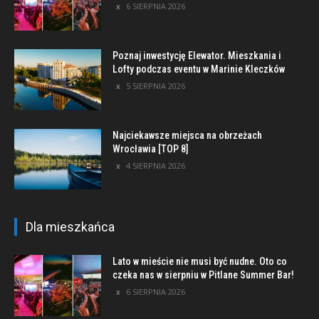
6 SIERPNIA 2026
Poznaj inwestycję Elewator. Mieszkania i
Lofty podczas eventu w Marinie Kleczków
5 SIERPNIA 2026
Najciekawsze miejsca na obrzeżach
Wrocławia [TOP 8]
4 SIERPNIA 2026
Dla mieszkańca
Lato w mieście nie musi być nudne. Oto co
czeka nas w sierpniu w Pitlane Summer Bar!
6 SIERPNIA 2026