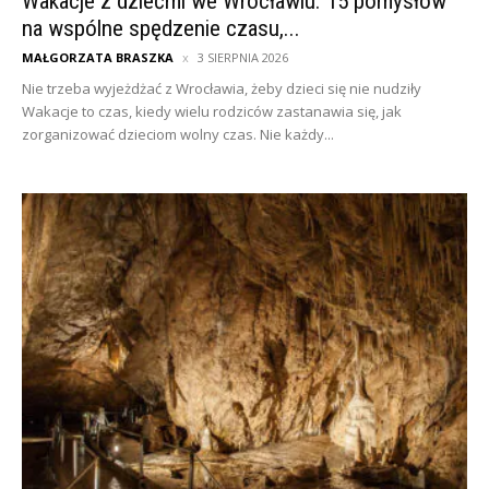
Wakacje z dziećmi we Wrocławiu. 15 pomysłów
na wspólne spędzenie czasu,...
MAŁGORZATA BRASZKA
3 SIERPNIA 2026
Nie trzeba wyjeżdżać z Wrocławia, żeby dzieci się nie nudziły
Wakacje to czas, kiedy wielu rodziców zastanawia się, jak
zorganizować dzieciom wolny czas. Nie każdy...