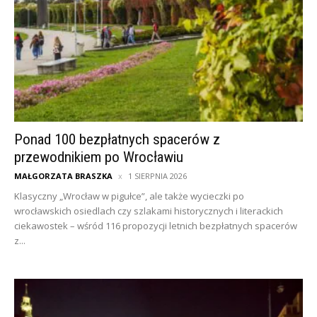
Ponad 100 bezpłatnych spacerów z
przewodnikiem po Wrocławiu
MAŁGORZATA BRASZKA
1 SIERPNIA 2026
Klasyczny „Wrocław w pigułce”, ale także wycieczki po
wrocławskich osiedlach czy szlakami historycznych i literackich
ciekawostek – wśród 116 propozycji letnich bezpłatnych spacerów
z...