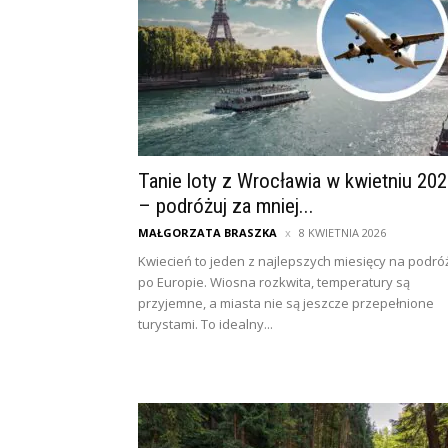
Tanie loty z Wrocławia w kwietniu 20
– podróżuj za mniej...
MAŁGORZATA BRASZKA
8 KWIETNIA 2026
Kwiecień to jeden z najlepszych miesięcy na podró
po Europie. Wiosna rozkwita, temperatury są
przyjemne, a miasta nie są jeszcze przepełnione
turystami. To idealny...