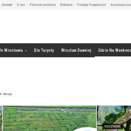
Kontakt
O nas
Patronat medialny
Reklama
Polityka Prywatności
kochampoznan
We Wrocławiu
Dla Turysty
Wrocław Dawniej
Gdzie Na Weeken
e dwoje
RODZINNIE