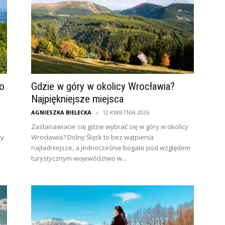
o
Gdzie w góry w okolicy Wrocławia?
Najpiękniejsze miejsca
AGNIESZKA BIELECKA
12 KWIETNIA 2026
Zastanawiacie się gdzie wybrać się w góry w okolicy
y.
Wrocławia? Dolny Śląsk to bez wątpienia
najładniejsze, a jednocześnie bogate pod względem
turystycznym województwo w...