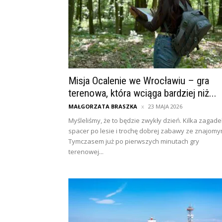
Misja Ocalenie we Wrocławiu – gra
terenowa, która wciąga bardziej niż...
MAŁGORZATA BRASZKA
23 MAJA 2026
Myśleliśmy, że to będzie zwykły dzień. Kilka zagade
spacer po lesie i trochę dobrej zabawy ze znajomy
Tymczasem już po pierwszych minutach gry
terenowej...