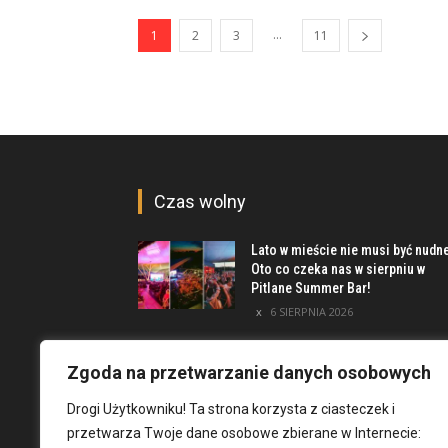
...
1
2
3
11
Czas wolny
Lato w mieście nie musi być nudn
Oto co czeka nas w sierpniu w
Pitlane Summer Bar!
6 SIERPNIA 2026
Poznaj inwestycję Elewator.
Mieszkania i Lofty podczas event
Zgoda na przetwarzanie danych osobowych
w Marinie Kleczków
Drogi Użytkowniku! Ta strona korzysta z ciasteczek i
5 SIERPNIA 2026
przetwarza Twoje dane osobowe zbierane w Internecie: