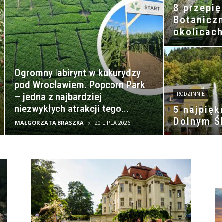
8 przepi
Botanicz
okolicach
Ogromny labirynt w kukurydzy
pod Wrocławiem. Popcorn Park
– jedna z najbardziej
RODZINNIE
niezwykłych atrakcji tego...
5 najpięk
Dolnym Ś
MAŁGORZATA BRASZKA
20 LIPCA 2026