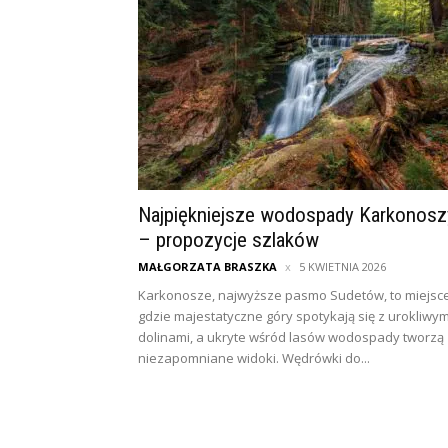
Najpiękniejsze wodospady Karkonosz
– propozycje szlaków
MAŁGORZATA BRASZKA
5 KWIETNIA 2026
Karkonosze, najwyższe pasmo Sudetów, to miejsce
gdzie majestatyczne góry spotykają się z urokliwym
dolinami, a ukryte wśród lasów wodospady tworzą
niezapomniane widoki. Wędrówki do...