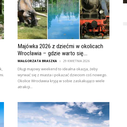
Majówka 2026 z dziećmi w okolicach
Wrocławia – gdzie warto się...
MAŁGORZATA BRASZKA
29 KWIETNIA 2026
k,
Długi majowy weekend to idealna okazja, żeby
mi.
wyrwać się z miasta i pokazać dzieciom coś nowego.
Okolice Wrocławia kryją w sobie zaskakująco wiele
atrakcji...