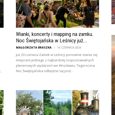
Wianki, koncerty i mapping na zamku.
Noc Świętojańska w Leśnicy już...
MAŁGORZATA BRASZKA
16 CZERWCA 2026
Już 20 czerwca Zamek w Leśnicy ponownie stanie się
miejscem jednego z najbardziej rozpoznawalnych
plenerowych wydarzeń we Wrocławiu. Tegoroczna
,
Noc Świętojańska odbędzie się pod...