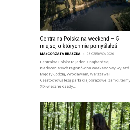
Centralna Polska na weekend – 5
miejsc, o których nie pomyślałeś
MAŁGORZATA BRASZKA
25 CZERWCA 2026
Centralna Polska to jeden z najbardziej
niedocenianych regionów na weekendowy wyjazd.
Między Łodzią, Wrocławiem, Warszawą i
Częstochową leżą parki krajobrazowe, zamki, termy
XIX-wieczne osady...