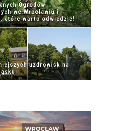
ęknych Ogrodów
nych we Wrocławiu i
, które warto odwiedzić!
niejszych uzdrowisk na
ląsku