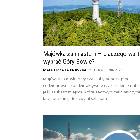
Majówka za miastem – dlaczego wart
wybrać Góry Sowie?
MAŁGORZATA BRASZKA
12 KWIETNIA 2026
Majówka to doskonały czas, aby odpocząć od
codzienności i spędzić aktywnie czas na łonie natur
Jeśli szukasz miejsca, które zachwyci malowniczymi
krajobrazami, ciekawymi szlakami...