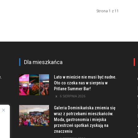
Strona 1 z 11
Dla mieszkańca
e.
Lato w mieście nie musi być nudne.
Oto co czeka nas w sierpniu w
Pitlane Summer Bar!
6 SIERPNIA 2026
Galeria Dominikańska zmienia się
u
wraz z potrzebami mieszkańców.
Moda, gastronomia i miejska
przestrzeń spotkań zyskują na
znaczeniu