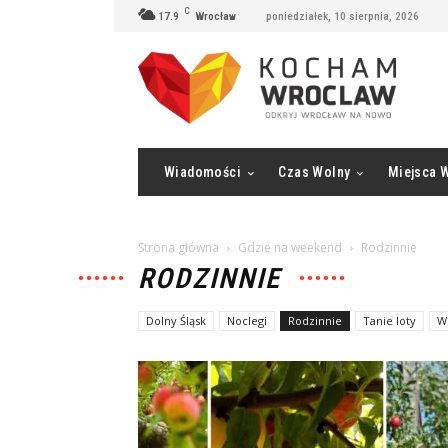
C
17.9
Wrocław
poniedziałek, 10 sierpnia, 2026
Wiadomości
Czas Wolny
Miejsca 
Strona główna
Gdzie na weekend
Rodzinnie
RODZINNIE
Dolny Śląsk
Noclegi
Rodzinnie
Tanie loty
W