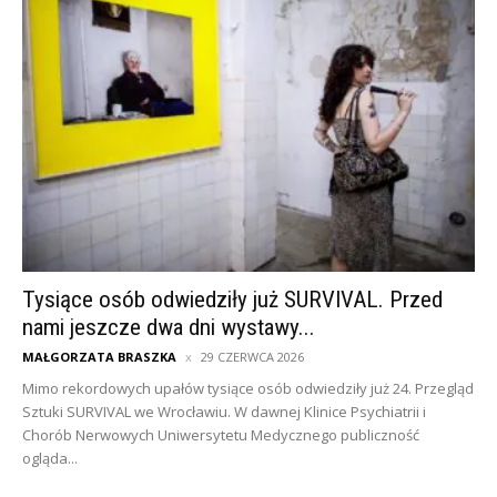
Tysiące osób odwiedziły już SURVIVAL. Przed
nami jeszcze dwa dni wystawy...
MAŁGORZATA BRASZKA
29 CZERWCA 2026
Mimo rekordowych upałów tysiące osób odwiedziły już 24. Przegląd
Sztuki SURVIVAL we Wrocławiu. W dawnej Klinice Psychiatrii i
Chorób Nerwowych Uniwersytetu Medycznego publiczność
ogląda...