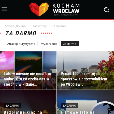
Strona główna
Czas wolny
Za darmo
ZA DARMO
Atrakcje turystyczne
Wydarzenia
Za darmo
Lato w mieście nie musi być
Ponad 100 bezpłatnych
nudne. Oto co czeka nas w
spacerów z przewodnikiem
sierpniu w Pitlane...
po Wrocławiu
ZA DARMO
ZA DARMO
Bezpłatne kino na
Filmowe lato na