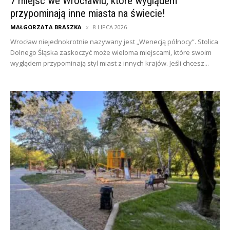
7 miejsc we Wrocławiu, które wyglądem
przypominają inne miasta na świecie!
MAŁGORZATA BRASZKA
8 LIPCA 2026
Wrocław niejednokrotnie nazywany jest „Wenecją północy”. Stolica
Dolnego Śląska zaskoczyć może wieloma miejscami, które swoim
wyglądem przypominają styl miast z innych krajów. Jeśli chcesz...