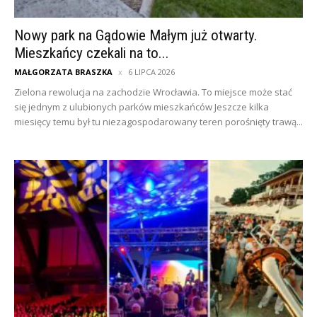
Nowy park na Gądowie Małym już otwarty.
Mieszkańcy czekali na to...
MAŁGORZATA BRASZKA
6 LIPCA 2026
Zielona rewolucja na zachodzie Wrocławia. To miejsce może stać
się jednym z ulubionych parków mieszkańców Jeszcze kilka
miesięcy temu był tu niezagospodarowany teren porośnięty trawą...