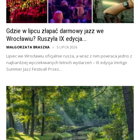
Gdzie w lipcu złapać darmowy jazz we
Wrocławiu? Ruszyła IX edycja...
MAŁGORZATA BRASZKA
5 LIPCA 2026
Lipiec we Wrocławiu oficjalnie rusza, a wraz z nim powraca jedno z
najbardziej wyczekiwanych letnich wydarzeń – IX edycja Vertigo
Summer Jazz Festival! Przez...