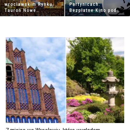
wrocławskim Rynku.
Partynicach.
Tauron Nowe
Bezpłatne Kino pod
Horyzonty 2026.
gwiazdami i jedyne
Blisko 300 filmów,
kino samochodowe we
światowe premiery i
Wrocławiu
kino pod gołym
niebem