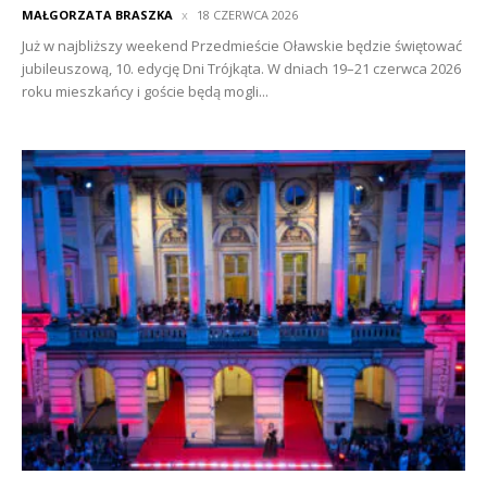
MAŁGORZATA BRASZKA
18 CZERWCA 2026
Już w najbliższy weekend Przedmieście Oławskie będzie świętować
jubileuszową, 10. edycję Dni Trójkąta. W dniach 19–21 czerwca 2026
roku mieszkańcy i goście będą mogli...