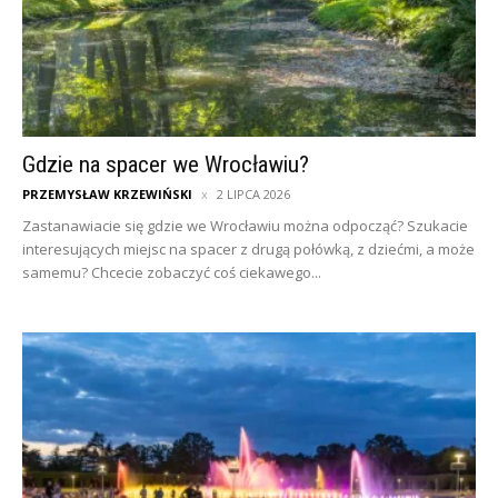
Gdzie na spacer we Wrocławiu?
PRZEMYSŁAW KRZEWIŃSKI
2 LIPCA 2026
Zastanawiacie się gdzie we Wrocławiu można odpocząć? Szukacie
interesujących miejsc na spacer z drugą połówką, z dziećmi, a może
samemu? Chcecie zobaczyć coś ciekawego...