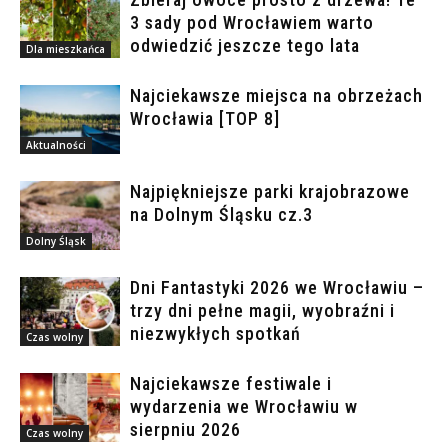
3 sady pod Wrocławiem warto
odwiedzić jeszcze tego lata
Dla mieszkańca
Najciekawsze miejsca na obrzeżach
Wrocławia [TOP 8]
Aktualności
Najpiękniejsze parki krajobrazowe
na Dolnym Śląsku cz.3
Dolny Śląsk
Dni Fantastyki 2026 we Wrocławiu –
trzy dni pełne magii, wyobraźni i
niezwykłych spotkań
Czas wolny
Najciekawsze festiwale i
wydarzenia we Wrocławiu w
sierpniu 2026
Czas wolny