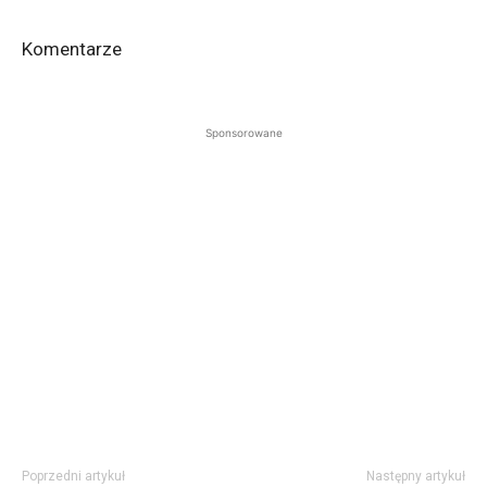
Komentarze
Sponsorowane
Poprzedni artykuł
Następny artykuł