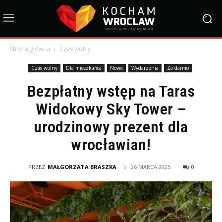
Strona główna
Czas wolny
Czas wolny
Dla mieszkańca
Nowe
Wydarzenia
Za darmo
Bezpłatny wstęp na Taras
Widokowy Sky Tower –
urodzinowy prezent dla
wrocławian!
PRZEZ
MAŁGORZATA BRASZKA
26 MARCA 2025
0