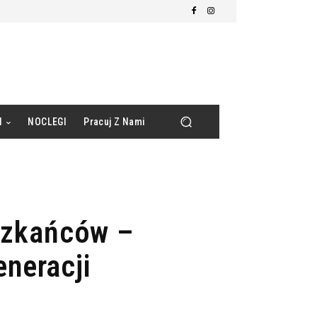
d
NOCLEGI
Pracuj Z Nami
eszkańców –
eneracji