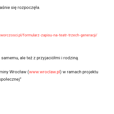
aśnie się rozpoczęła.
tworczosci.pl/formularz-zapisu-na-teatr-trzech-generacji/
samemu, ale też z przyjaciółmi i rodziną.
miny Wrocław (
www.wroclaw.pl
) w ramach projektu
społecznej”