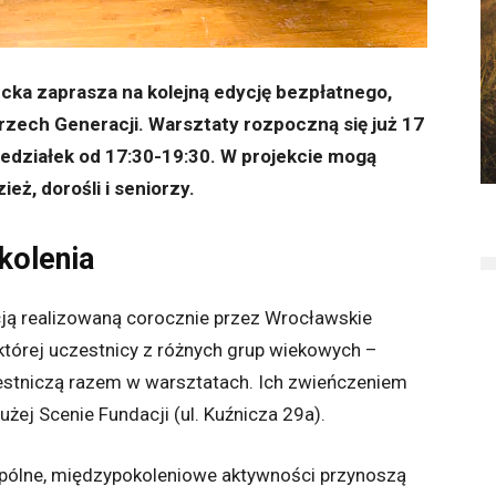
ka zaprasza na kolejną edycję bezpłatnego,
zech Generacji. Warsztaty rozpoczną się już 17
iedziałek od 17:30-19:30. W projekcie mogą
ież, dorośli i seniorzy.
kolenia
kcją realizowaną corocznie przez Wrocławskie
tórej uczestnicy z różnych grup wiekowych –
czestniczą razem w warsztatach. Ich zwieńczeniem
żej Scenie Fundacji (ul. Kuźnicza 29a).
wspólne, międzypokoleniowe aktywności przynoszą