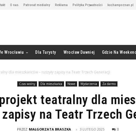
takt
O nas
Patronat medialny
Reklama
Polityka Prywatności
kochampoznan.pl
We Wrocławiu
Dla Turysty
Wrocław Dawniej
Gdzie Na Weeken
ralny dla mieszkańców – ruszyły zapisy na Teatr Trzech Generacji
Czas wolny
Dla mieszkańca
Nowe
Wydarzenia
Za darmo
projekt teatralny dla mi
 zapisy na Teatr Trzech G
PRZEZ
MAŁGORZATA BRASZKA
3 LUTEGO 2025
0