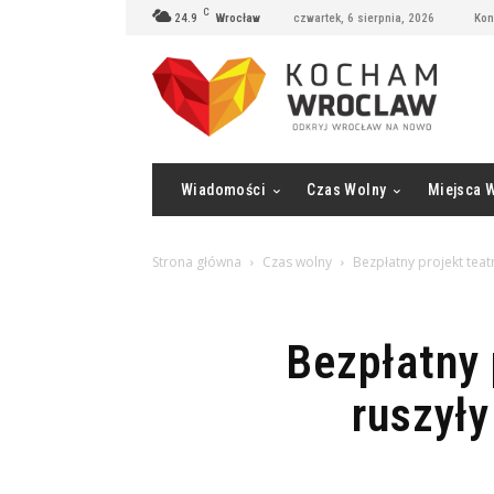
C
24.9
Wrocław
czwartek, 6 sierpnia, 2026
Kon
Wiadomości
Czas Wolny
Miejsca 
Strona główna
Czas wolny
Bezpłatny projekt teat
Bezpłatny 
ruszyły