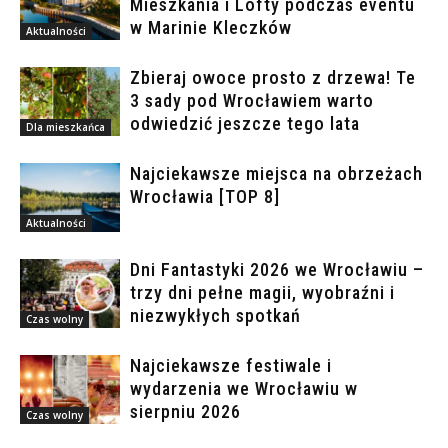
Mieszkania i Lofty podczas eventu
w Marinie Kleczków
Aktualności
Zbieraj owoce prosto z drzewa! Te
3 sady pod Wrocławiem warto
odwiedzić jeszcze tego lata
Dla mieszkańca
Najciekawsze miejsca na obrzeżach
Wrocławia [TOP 8]
Aktualności
Dni Fantastyki 2026 we Wrocławiu –
trzy dni pełne magii, wyobraźni i
niezwykłych spotkań
Czas wolny
Najciekawsze festiwale i
wydarzenia we Wrocławiu w
sierpniu 2026
Czas wolny