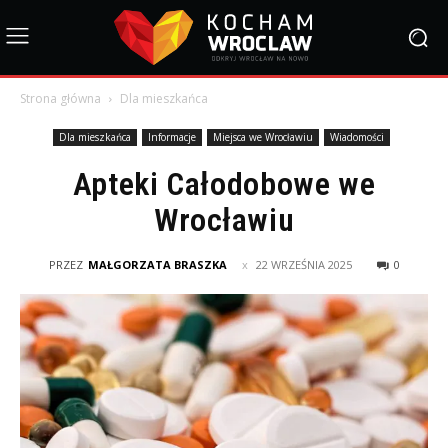
Strona główna
Dla mieszkańca
Dla mieszkańca
Informacje
Miejsca we Wrocławiu
Wiadomości
Apteki Całodobowe we
Wrocławiu
PRZEZ
MAŁGORZATA BRASZKA
22 WRZEŚNIA 2025
0