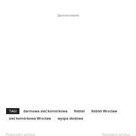
Sponsorowane
TAGI
darmowa sieć komórkowa
Rebtel
Rebtel Wrocław
sieć komórkowa Wrocław
wyspa słodowa
Poprzedni artykuł
Następny artykuł