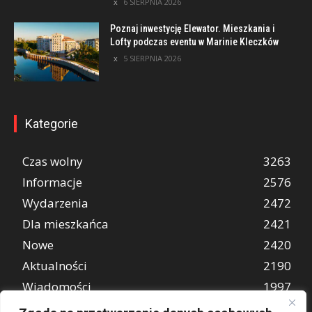
6 SIERPNIA 2026
Poznaj inwestycję Elewator. Mieszkania i
Lofty podczas eventu w Marinie Kleczków
5 SIERPNIA 2026
Kategorie
Czas wolny
3263
Informacje
2576
Wydarzenia
2472
Dla mieszkańca
2421
Nowe
2420
Aktualności
2190
Wiadomości
1997
REKLAMA
849