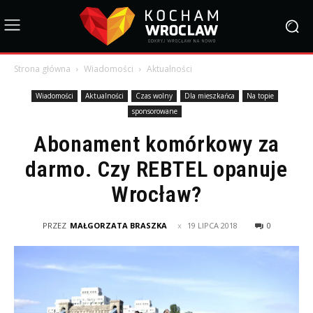
Strona główna
Wiadomości
Aktualności
Wiadomości
Aktualności
Czas wolny
Dla mieszkańca
Na topie
sponsorowane
Abonament komórkowy za
darmo. Czy REBTEL opanuje
Wrocław?
PRZEZ
MAŁGORZATA BRASZKA
19 LIPCA 2018
0