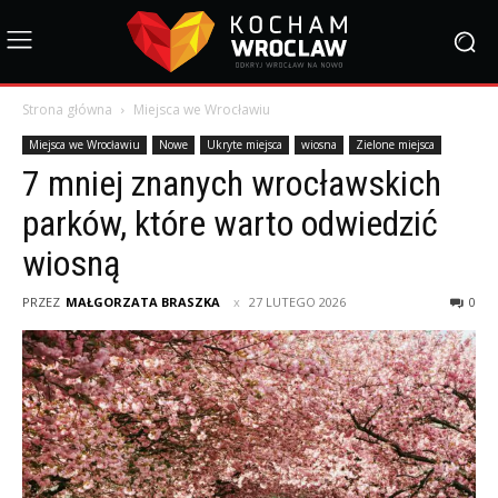
Strona główna
Miejsca we Wrocławiu
Miejsca we Wrocławiu
Nowe
Ukryte miejsca
wiosna
Zielone miejsca
7 mniej znanych wrocławskich
parków, które warto odwiedzić
wiosną
PRZEZ
MAŁGORZATA BRASZKA
27 LUTEGO 2026
0