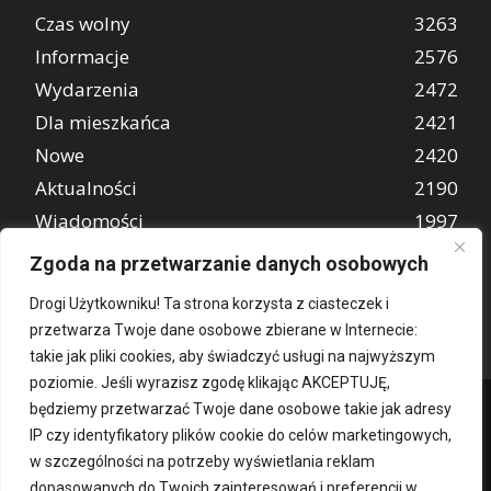
Czas wolny
3263
Informacje
2576
Wydarzenia
2472
Dla mieszkańca
2421
Nowe
2420
Aktualności
2190
Wiadomości
1997
REKLAMA
849
Zgoda na przetwarzanie danych osobowych
Atrakcje turystyczne
670
Drogi Użytkowniku! Ta strona korzysta z ciasteczek i
przetwarza Twoje dane osobowe zbierane w Internecie:
takie jak pliki cookies, aby świadczyć usługi na najwyższym
poziomie. Jeśli wyrazisz zgodę klikając AKCEPTUJĘ,
będziemy przetwarzać Twoje dane osobowe takie jak adresy
IP czy identyfikatory plików cookie do celów marketingowych,
w szczególności na potrzeby wyświetlania reklam
dopasowanych do Twoich zainteresowań i preferencji w