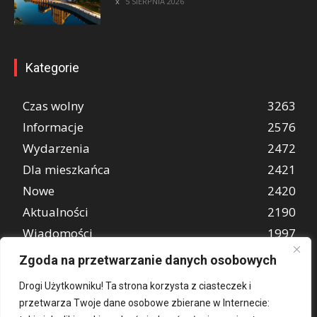
5 SIERPNIA 2026
Kategorie
Czas wolny
3263
Informacje
2576
Wydarzenia
2472
Dla mieszkańca
2421
Nowe
2420
Aktualności
2190
Wiadomości
1997
REKLAMA
849
Zgoda na przetwarzanie danych osobowych
Atrakcje turystyczne
670
Drogi Użytkowniku! Ta strona korzysta z ciasteczek i
przetwarza Twoje dane osobowe zbierane w Internecie: