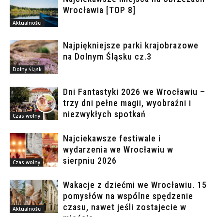
Wrocławia [TOP 8]
Aktualności
Najpiękniejsze parki krajobrazowe
na Dolnym Śląsku cz.3
Dolny Śląsk
Dni Fantastyki 2026 we Wrocławiu –
trzy dni pełne magii, wyobraźni i
niezwykłych spotkań
Czas wolny
Najciekawsze festiwale i
wydarzenia we Wrocławiu w
sierpniu 2026
Czas wolny
Wakacje z dziećmi we Wrocławiu. 15
pomysłów na wspólne spędzenie
czasu, nawet jeśli zostajecie w
Aktualności