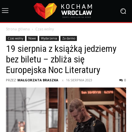
Strona główna
Czas wolny
Czas wolny
Nowe
Wydarzenia
Za darmo
19 sierpnia z książką jedziemy
bez biletu – zbliża się
Europejska Noc Literatury
PRZEZ
MAŁGORZATA BRASZKA
16 SIERPNIA 2023
0