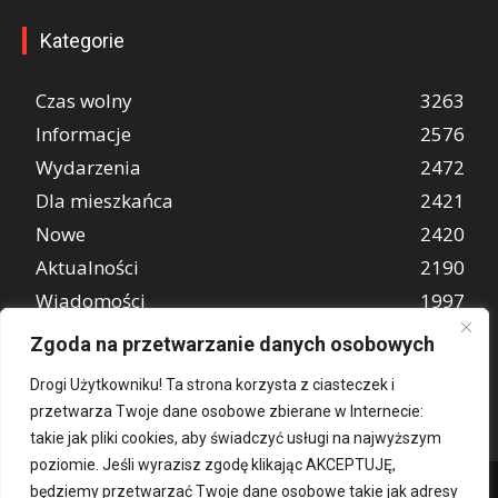
Kategorie
Czas wolny
3263
Informacje
2576
Wydarzenia
2472
Dla mieszkańca
2421
Nowe
2420
Aktualności
2190
Wiadomości
1997
REKLAMA
849
Zgoda na przetwarzanie danych osobowych
Atrakcje turystyczne
670
Drogi Użytkowniku! Ta strona korzysta z ciasteczek i
przetwarza Twoje dane osobowe zbierane w Internecie:
takie jak pliki cookies, aby świadczyć usługi na najwyższym
poziomie. Jeśli wyrazisz zgodę klikając AKCEPTUJĘ,
będziemy przetwarzać Twoje dane osobowe takie jak adresy