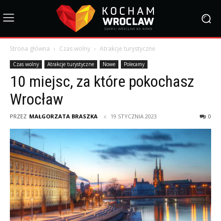
Strona główna
Czas wolny
Atrakcje turystyczne
Czas wolny
Atrakcje turystyczne
Nowe
Polecamy
10 miejsc, za które pokochasz
Wrocław
PRZEZ
MAŁGORZATA BRASZKA
19 STYCZNIA 2023
0