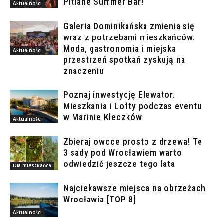
Pitlane Summer Bar!
Aktualności
Galeria Dominikańska zmienia się
wraz z potrzebami mieszkańców.
Moda, gastronomia i miejska
Aktualności
przestrzeń spotkań zyskują na
znaczeniu
Poznaj inwestycję Elewator.
Mieszkania i Lofty podczas eventu
w Marinie Kleczków
Aktualności
Zbieraj owoce prosto z drzewa! Te
3 sady pod Wrocławiem warto
odwiedzić jeszcze tego lata
Dla mieszkańca
Najciekawsze miejsca na obrzeżach
Wrocławia [TOP 8]
Aktualności