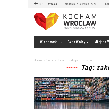
C
15.1
Wrocław
niedziela, 9 sierpnia, 2026
Kon
Wiadomości
Czas Wolny
Miejsca 
Strona główna
Tagi
Zakupy z dowozem
Tag: za