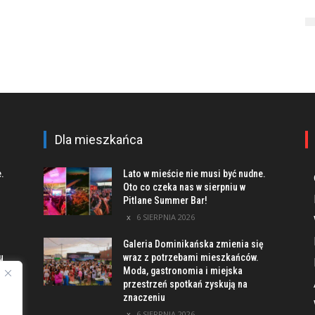
Dla mieszkańca
e.
Lato w mieście nie musi być nudne.
Oto co czeka nas w sierpniu w
Pitlane Summer Bar!
6 SIERPNIA 2026
Galeria Dominikańska zmienia się
u
wraz z potrzebami mieszkańców.
Moda, gastronomia i miejska
przestrzeń spotkań zyskują na
znaczeniu
ach
6 SIERPNIA 2026