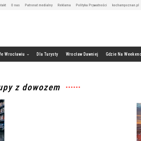
takt
O nas
Patronat medialny
Reklama
Polityka Prywatności
kochampoznan.pl
We Wrocławiu
Dla Turysty
Wrocław Dawniej
Gdzie Na Weeken
kupy z dowozem