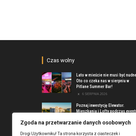
Czas wolny
Lato w mieście nie musi być nudn
Oto co czeka nas w sierpniu w
Pitlane Summer Bar!
6 SIERPNIA 2026
Poznaj inwestycję Elewator.
Mieszkania i Lofty podczas event
w Marinie Kleczków
Zgoda na przetwarzanie danych osobowych
5 SIERPNIA 2026
Drogi Użytkowniku! Ta strona korzysta z ciasteczek i
Najciekawsze miejsca na obrzeż