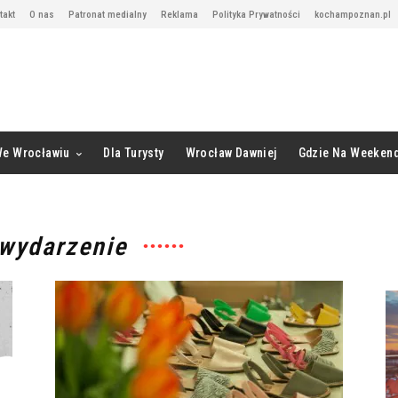
takt
O nas
Patronat medialny
Reklama
Polityka Prywatności
kochampoznan.pl
We Wrocławiu
Dla Turysty
Wrocław Dawniej
Gdzie Na Weeken
 wydarzenie