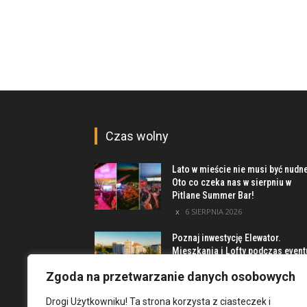
Czas wolny
Lato w mieście nie musi być nudn
Oto co czeka nas w sierpniu w
Pitlane Summer Bar!
6 SIERPNIA 2026
Poznaj inwestycję Elewator.
Mieszkania i Lofty podczas event
w Marinie Kleczków
Zgoda na przetwarzanie danych osobowych
5 SIERPNIA 2026
Drogi Użytkowniku! Ta strona korzysta z ciasteczek i
Najciekawsze miejsca na obrzeż