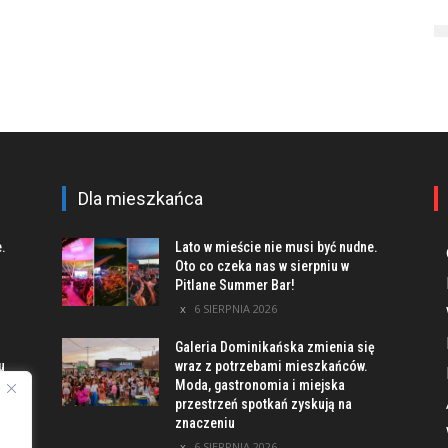
Dla mieszkańca
e.
Lato w mieście nie musi być nudne.
Oto co czeka nas w sierpniu w
Pitlane Summer Bar!
6 SIERPNIA 2026
Galeria Dominikańska zmienia się
u
wraz z potrzebami mieszkańców.
Moda, gastronomia i miejska
przestrzeń spotkań zyskują na
znaczeniu
ach
6 SIERPNIA 2026