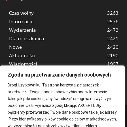
Czas wolny
3263
Informacje
2576
Wydarzenia
2472
Dla mieszkańca
2421
Nowe
2420
Aktualności
2190
Wiadomości
1997
REKLAMA
849
Zgoda na przetwarzanie danych osobowych
Atrakcje turystyczne
670
Drogi Użytkowniku! Ta strona korzysta z ciasteczek i
przetwarza Twoje dane osobowe zbierane w Internecie:
takie jak pliki cookies, aby świadczyć usługi na najwyższym
poziomie. Jeśli wyrazisz zgodę klikając AKCEPTUJĘ,
będziemy przetwarzać Twoje dane osobowe takie jak adresy
IP czy identyfikatory plików cookie do celów marketingowych,
w szczególności na potrzeby wyświetlania reklam