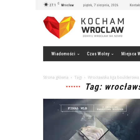
C
27.1
Wrocław
piątek, 7 sierpnia, 2026
Kontak
Wiadomości
Czas Wolny
Miejsca 
Strona główna
Tagi
Wrocławska liga boulderowa
Tag: wrocław