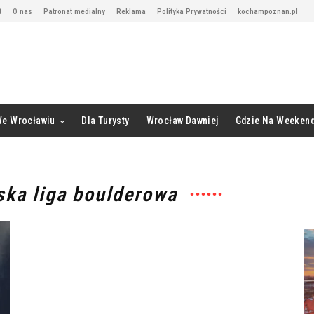
t
O nas
Patronat medialny
Reklama
Polityka Prywatności
kochampoznan.pl
We Wrocławiu
Dla Turysty
Wrocław Dawniej
Gdzie Na Weeken
ska liga boulderowa