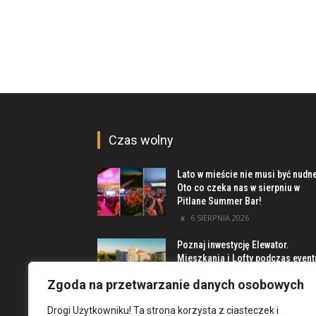
Czas wolny
Lato w mieście nie musi być nudn
Oto co czeka nas w sierpniu w
Pitlane Summer Bar!
6 SIERPNIA 2026
Poznaj inwestycję Elewator.
Mieszkania i Lofty podczas event
w Marinie Kleczków
Zgoda na przetwarzanie danych osobowych
5 SIERPNIA 2026
Drogi Użytkowniku! Ta strona korzysta z ciasteczek i
Najciekawsze miejsca na obrzeż