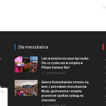
Dla mieszkańca
e.
Lato w mieście nie musi być nudne.
Oto co czeka nas w sierpniu w
Pitlane Summer Bar!
6 SIERPNIA 2026
Galeria Dominikańska zmienia się
u
wraz z potrzebami mieszkańców.
Moda, gastronomia i miejska
przestrzeń spotkań zyskują na
znaczeniu
ach
6 SIERPNIA 2026