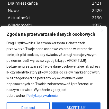
Dla mieszkańca
2421
Nowe
2420
Aktualności
2190
Wiadomości
1997
REKLAMA
849
Zgoda na przetwarzanie danych osobowych
Atrakcje turystyczne
670
Drogi Użytkowniku! Ta strona korzysta z ciasteczek i
przetwarza Twoje dane osobowe zbierane w Internecie:
takie jak pliki cookies, aby świadczyć usługi na najwyższym
poziomie. Jeśli wyrazisz zgodę klikając AKCEPTUJĘ,
będziemy przetwarzać Twoje dane osobowe takie jak adresy
IP czy identyfikatory plików cookie do celów marketingowych,
w szczególności na potrzeby wyświetlania reklam
dopasowanych do Twoich zainteresowań i preferencji w
naszym serwisie. Wyrażenie zgody jest
dobrowolne.
Polityka prywatności
Kontakt
O nas
Patronat medialny
Reklama
Polityka Prywatności
kochampoznan.pl
Dostosuj
AKCEPTUJĘ