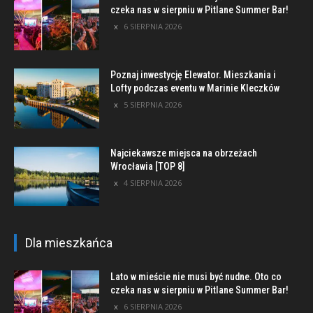
czeka nas w sierpniu w Pitlane Summer Bar!
6 SIERPNIA 2026
Poznaj inwestycję Elewator. Mieszkania i
Lofty podczas eventu w Marinie Kleczków
5 SIERPNIA 2026
Najciekawsze miejsca na obrzeżach
Wrocławia [TOP 8]
4 SIERPNIA 2026
Dla mieszkańca
Lato w mieście nie musi być nudne. Oto co
czeka nas w sierpniu w Pitlane Summer Bar!
6 SIERPNIA 2026