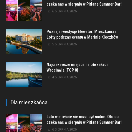
czeka nas w sierpniu w Pitlane Summer Bar!
6 SIERPNIA 2026
Poznaj inwestycję Elewator. Mieszkania i
Lofty podczas eventu w Marinie Kleczków
5 SIERPNIA 2026
Najciekawsze miejsca na obrzeżach
Wrocławia [TOP 8]
4 SIERPNIA 2026
Dla mieszkańca
Lato w mieście nie musi być nudne. Oto co
czeka nas w sierpniu w Pitlane Summer Bar!
6 SIERPNIA 2026