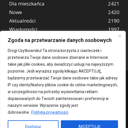
Dla mieszkańca
2421
Nowe
2420
Aktualności
2190
Wiadomości
1997
REKLAMA
849
Zgoda na przetwarzanie danych osobowych
Atrakcje turystyczne
670
Drogi Użytkowniku! Ta strona korzysta z ciasteczek i
przetwarza Twoje dane osobowe zbierane w Internecie:
takie jak pliki cookies, aby świadczyć usługi na najwyższym
poziomie. Jeśli wyrazisz zgodę klikając AKCEPTUJĘ,
będziemy przetwarzać Twoje dane osobowe takie jak adresy
IP czy identyfikatory plików cookie do celów marketingowych,
w szczególności na potrzeby wyświetlania reklam
dopasowanych do Twoich zainteresowań i preferencji w
naszym serwisie. Wyrażenie zgody jest
dobrowolne.
Polityka prywatności
Kontakt
O nas
Patronat medialny
Reklama
Polityka Prywatności
kochampoznan.pl
Dostosuj
AKCEPTUJĘ