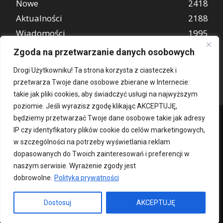
Nowe
2418
Aktualności
2188
Wiadomości
1995
REKLAMA
847
Zgoda na przetwarzanie danych osobowych
Atrakcje turystyczne
670
Drogi Użytkowniku! Ta strona korzysta z ciasteczek i
przetwarza Twoje dane osobowe zbierane w Internecie:
takie jak pliki cookies, aby świadczyć usługi na najwyższym
poziomie. Jeśli wyrazisz zgodę klikając AKCEPTUJĘ,
będziemy przetwarzać Twoje dane osobowe takie jak adresy
IP czy identyfikatory plików cookie do celów marketingowych,
w szczególności na potrzeby wyświetlania reklam
dopasowanych do Twoich zainteresowań i preferencji w
naszym serwisie. Wyrażenie zgody jest
dobrowolne.
Polityka prywatności
Kontakt
O nas
Patronat medialny
Reklama
Polityka Prywatności
kochampoznan.pl
Dostosuj
AKCEPTUJĘ