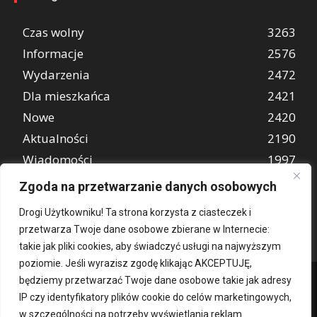
Czas wolny
3263
Informacje
2576
Wydarzenia
2472
Dla mieszkańca
2421
Nowe
2420
Aktualności
2190
Wiadomości
1997
REKLAMA
849
Zgoda na przetwarzanie danych osobowych
Atrakcje turystyczne
670
Drogi Użytkowniku! Ta strona korzysta z ciasteczek i
przetwarza Twoje dane osobowe zbierane w Internecie:
takie jak pliki cookies, aby świadczyć usługi na najwyższym
poziomie. Jeśli wyrazisz zgodę klikając AKCEPTUJĘ,
będziemy przetwarzać Twoje dane osobowe takie jak adresy
IP czy identyfikatory plików cookie do celów marketingowych,
w szczególności na potrzeby wyświetlania reklam