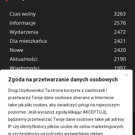
Czas wolny
3263
Informacje
2576
Wydarzenia
2472
Dla mieszkańca
2421
Nowe
2420
Aktualności
2190
Wiadomości
1997
REKLAMA
849
Zgoda na przetwarzanie danych osobowych
Atrakcje turystyczne
670
Drogi Użytkowniku! Ta strona korzysta z ciasteczek i
przetwarza Twoje dane osobowe zbierane w Internecie:
takie jak pliki cookies, aby świadczyć usługi na najwyższym
poziomie. Jeśli wyrazisz zgodę klikając AKCEPTUJĘ,
będziemy przetwarzać Twoje dane osobowe takie jak adresy
IP czy identyfikatory plików cookie do celów marketingowych,
w szczególności na potrzeby wyświetlania reklam