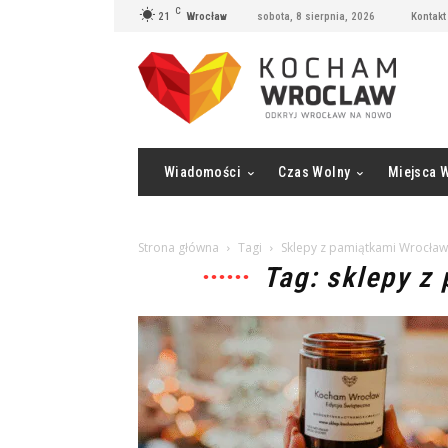
C
21
Wrocław
sobota, 8 sierpnia, 2026
Kontakt
Wiadomości
Czas Wolny
Miejsca 
Strona główna
Tagi
Sklepy z pamiątkami Wrocław
Tag: sklepy z