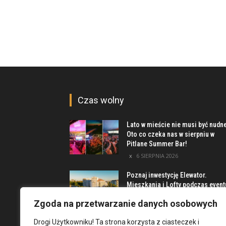
Czas wolny
Lato w mieście nie musi być nudn
Oto co czeka nas w sierpniu w
Pitlane Summer Bar!
6 SIERPNIA 2026
Poznaj inwestycję Elewator.
Mieszkania i Lofty podczas event
w Marinie Kleczków
Zgoda na przetwarzanie danych osobowych
5 SIERPNIA 2026
Drogi Użytkowniku! Ta strona korzysta z ciasteczek i
Najciekawsze miejsca na obrzeż