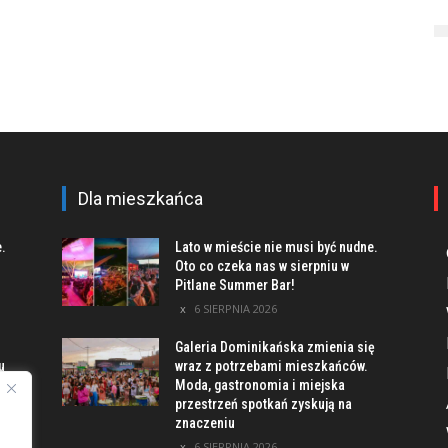
Dla mieszkańca
e.
Lato w mieście nie musi być nudne.
Oto co czeka nas w sierpniu w
Pitlane Summer Bar!
6 SIERPNIA 2026
Galeria Dominikańska zmienia się
u
wraz z potrzebami mieszkańców.
Moda, gastronomia i miejska
przestrzeń spotkań zyskują na
znaczeniu
ach
6 SIERPNIA 2026