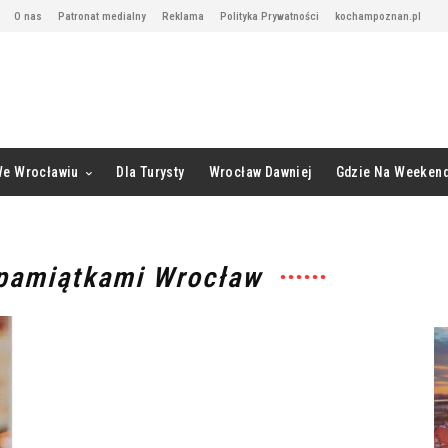
O nas
Patronat medialny
Reklama
Polityka Prywatności
kochampoznan.pl
We Wrocławiu
Dla Turysty
Wrocław Dawniej
Gdzie Na Weeken
 pamiątkami Wrocław