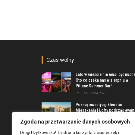
Czas wolny
Lato w mieście nie musi być nudn
Oto co czeka nas w sierpniu w
Pitlane Summer Bar!
6 SIERPNIA 2026
Poznaj inwestycję Elewator.
Mieszkania i Lofty podczas event
w Marinie Kleczków
Zgoda na przetwarzanie danych osobowych
5 SIERPNIA 2026
Drogi Użytkowniku! Ta strona korzysta z ciasteczek i
Najciekawsze miejsca na obrzeż