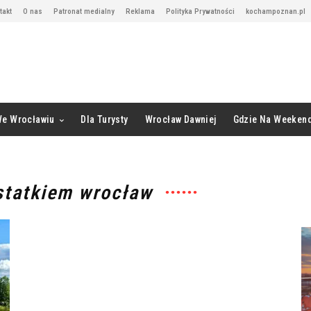
takt
O nas
Patronat medialny
Reklama
Polityka Prywatności
kochampoznan.pl
We Wrocławiu
Dla Turysty
Wrocław Dawniej
Gdzie Na Weeken
 statkiem wrocław