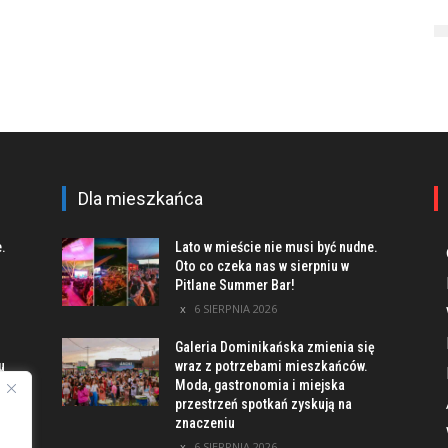
Dla mieszkańca
e.
Lato w mieście nie musi być nudne.
Oto co czeka nas w sierpniu w
Pitlane Summer Bar!
6 SIERPNIA 2026
Galeria Dominikańska zmienia się
u
wraz z potrzebami mieszkańców.
Moda, gastronomia i miejska
przestrzeń spotkań zyskują na
znaczeniu
ach
6 SIERPNIA 2026