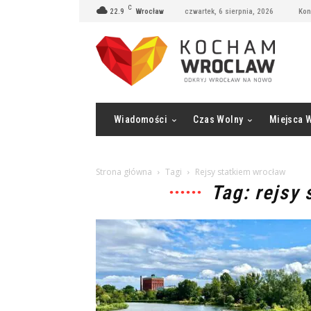
C
22.9
Wrocław
czwartek, 6 sierpnia, 2026
Kon
Wiadomości
Czas Wolny
Miejsca 
Strona główna
Tagi
Rejsy statkiem wrocław
Tag: rejsy