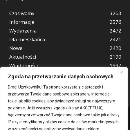
Czas wolny
3263
Informacje
2576
Wydarzenia
2472
Dla mieszkańca
2421
Nowe
2420
Aktualności
2190
Wiadomości
1997
REKLAMA
849
Zgoda na przetwarzanie danych osobowych
Atrakcje turystyczne
670
Drogi Użytkowniku! Ta strona korzysta z ciasteczek i
przetwarza Twoje dane osobowe zbierane w Internecie:
takie jak pliki cookies, aby świadczyć usługi na najwyższym
poziomie. Jeśli wyrazisz zgodę klikając AKCEPTUJĘ,
będziemy przetwarzać Twoje dane osobowe takie jak adresy
IP czy identyfikatory plików cookie do celów marketingowych,
w szczególności na potrzeby wyświetlania reklam