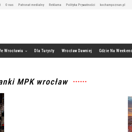
t
O nas
Patronat medialny
Reklama
Polityka Prywatności
kochampoznan.pl
We Wrocławiu
Dla Turysty
Wrocław Dawniej
Gdzie Na Weeken
tanki MPK wrocław