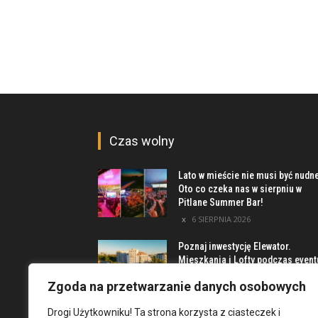
Czas wolny
Lato w mieście nie musi być nudn
Oto co czeka nas w sierpniu w
Pitlane Summer Bar!
6 SIERPNIA 2026
Poznaj inwestycję Elewator.
Mieszkania i Lofty podczas event
w Marinie Kleczków
Zgoda na przetwarzanie danych osobowych
5 SIERPNIA 2026
Drogi Użytkowniku! Ta strona korzysta z ciasteczek i
Najciekawsze miejsca na obrzeż