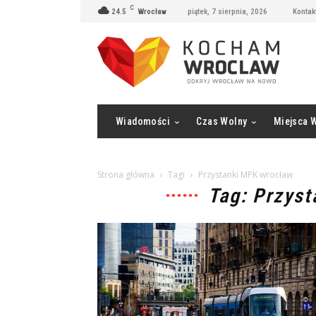
C
24.5
Wrocław
piątek, 7 sierpnia, 2026
Kontak
Wiadomości
Czas Wolny
Miejsca 
Strona główna
Tagi
Przystanki MPK wrocław
Tag: Przys