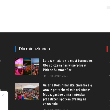
Dla mieszkańca
e.
Lato w mieście nie musi być nudne.
Oto co czeka nas w sierpniu w
Pitlane Summer Bar!
6 SIERPNIA 2026
Galeria Dominikańska zmienia się
u
wraz z potrzebami mieszkańców.
Moda, gastronomia i miejska
przestrzeń spotkań zyskują na
znaczeniu
ach
6 SIERPNIA 2026