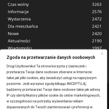
Czas wolny
3263
Informacje
2576
Wydarzenia
2472
Dla mieszkańca
2421
Nowe
2420
Aktualności
2190
Wiadomości
1997
REKLAMA
849
Zgoda na przetwarzanie danych osobowych
Atrakcje turystyczne
670
Drogi Użytkowniku! Ta strona korzysta z ciasteczek i
przetwarza Twoje dane osobowe zbierane w Internecie:
takie jak pliki cookies, aby świadczyć usługi na najwyższym
poziomie. Jeśli wyrazisz zgodę klikając AKCEPTUJĘ,
będziemy przetwarzać Twoje dane osobowe takie jak adresy
IP czy identyfikatory plików cookie do celów marketingowych,
w szczególności na potrzeby wyświetlania reklam
dopasowanych do Twoich zainteresowań i preferencji w