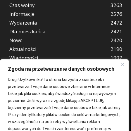
Czas wolny
3263
Informacje
2576
Wydarzenia
2472
Dla mieszkańca
2421
Nowe
2420
Aktualności
2190
Wiadomości
1997
REKLAMA
849
Zgoda na przetwarzanie danych osobowych
Atrakcje turystyczne
670
Drogi Użytkowniku! Ta strona korzysta z ciasteczek i
przetwarza Twoje dane osobowe zbierane w Internecie:
takie jak pliki cookies, aby świadczyć usługi na najwyższym
poziomie. Jeśli wyrazisz zgodę klikając AKCEPTUJĘ,
będziemy przetwarzać Twoje dane osobowe takie jak adresy
IP czy identyfikatory plików cookie do celów marketingowych,
w szczególności na potrzeby wyświetlania reklam
dopasowanych do Twoich zainteresowań i preferencji w