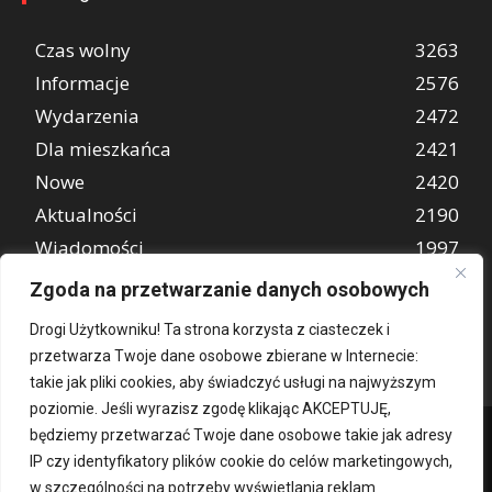
Czas wolny
3263
Informacje
2576
Wydarzenia
2472
Dla mieszkańca
2421
Nowe
2420
Aktualności
2190
Wiadomości
1997
REKLAMA
849
Zgoda na przetwarzanie danych osobowych
Atrakcje turystyczne
670
Drogi Użytkowniku! Ta strona korzysta z ciasteczek i
przetwarza Twoje dane osobowe zbierane w Internecie:
takie jak pliki cookies, aby świadczyć usługi na najwyższym
poziomie. Jeśli wyrazisz zgodę klikając AKCEPTUJĘ,
będziemy przetwarzać Twoje dane osobowe takie jak adresy
IP czy identyfikatory plików cookie do celów marketingowych,
w szczególności na potrzeby wyświetlania reklam