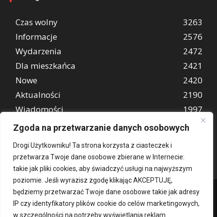
Czas wolny
3263
Informacje
2576
Wydarzenia
2472
Dla mieszkańca
2421
Nowe
2420
Aktualności
2190
Wiadomości
1997
REKLAMA
849
Zgoda na przetwarzanie danych osobowych
Atrakcje turystyczne
670
Drogi Użytkowniku! Ta strona korzysta z ciasteczek i
przetwarza Twoje dane osobowe zbierane w Internecie:
takie jak pliki cookies, aby świadczyć usługi na najwyższym
poziomie. Jeśli wyrazisz zgodę klikając AKCEPTUJĘ,
będziemy przetwarzać Twoje dane osobowe takie jak adresy
IP czy identyfikatory plików cookie do celów marketingowych,
w szczególności na potrzeby wyświetlania reklam